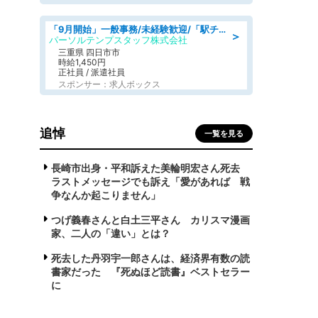
「9月開始」一般事務/未経験歓迎/「駅チカ×18時まで!」残業なし部内の1人事務@1,450円
＞
パーソルテンプスタッフ株式会社
三重県 四日市市
時給1,450円
正社員 / 派遣社員
スポンサー：求人ボックス
追悼
一覧を見る
長崎市出身・平和訴えた美輪明宏さん死去
ラストメッセージでも訴え「愛があれば 戦
争なんか起こりません」
つげ義春さんと白土三平さん カリスマ漫画
家、二人の「違い」とは？
死去した丹羽宇一郎さんは、経済界有数の読
書家だった 『死ぬほど読書』ベストセラー
に