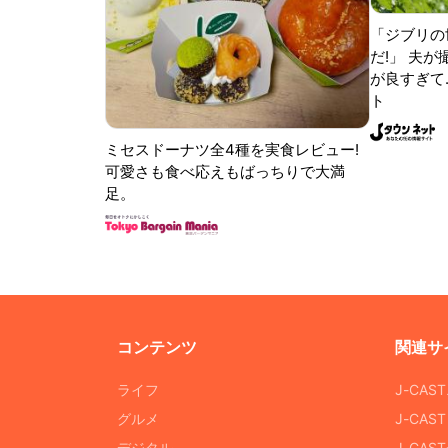
「ジブリの
だ!」 夫
が良すぎて.
ト
ミセスドーナツ全4種を実食レビュー!
可愛さも食べ応えもばっちりで大満
足。
コンテンツ
関連サ
ライフ
J-CAS
グルメ
J-CAS
デジタル
J-CA