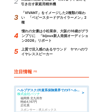
引き出す家庭用精米機
「VIVANT」をイメージした2種類の味わ
い 「ベビースタードデカイラーメン」2
種
憧れの女優は小松菜奈、大阪の16歳がグラ
ンプリに 「bijoux新人発掘オーディショ
ン2026」リポート
上質で没入感のあるサウンド ヤマハのワ
イヤレススピーカー
注目情報
PR
ヘルプデスク/外資系保険業界でのITヘルプデスク業務/駅近/即日勤務可/ヘルプデスク
＞
株式会社パソナ
福岡県 北九州市
時給4,167円
正社員
スポンサー：求人ボックス