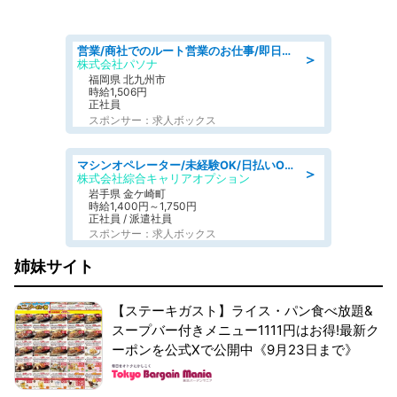
営業/商社でのルート営業のお仕事/即日勤務可/車通勤可/営業
＞
株式会社パソナ
福岡県 北九州市
時給1,506円
正社員
スポンサー：求人ボックス
マシンオペレーター/未経験OK/日払いOK/寮完備/交替制/20・30・40代活躍中
＞
株式会社綜合キャリアオプション
岩手県 金ケ崎町
時給1,400円～1,750円
正社員 / 派遣社員
スポンサー：求人ボックス
姉妹サイト
【ステーキガスト】ライス・パン食べ放題&
スープバー付きメニュー1111円はお得!最新ク
ーポンを公式Xで公開中《9月23日まで》