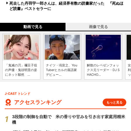
死去した丹羽宇一郎さんは、経済界有数の読書家だった 『死ぬほ
ど読書』ベストセラーに
動画で見る
画像で見る
「鬼滅の刃」禰豆子役
ナイツ・塙宣之、You
解散のレペゼンフォッ
女
の声優・鬼頭明里の姿
Tuberヒカルの落語家
クス元リーダー・DJ S
利
にネット騒然 ...
デビュー...
HACHO...
ッ
J-CAST トレンド
アクセスランキング
もっと見る
3段階の制御を自動で 米の香りや甘みを引き出す家庭用精米
機