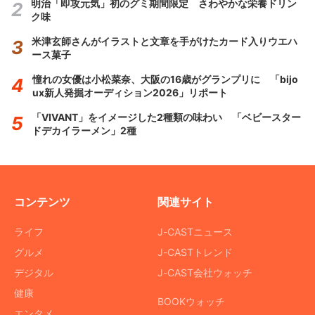
明治「即攻元気」初のグミ期間限定 さわやかな栄養ドリン
ク味
米津玄師さんがイラストと文章を手がけたカード入りウエハ
ース菓子
憧れの女優は小松菜奈、大阪の16歳がグランプリに 「bijo
ux新人発掘オーディション2026」リポート
「VIVANT」をイメージした2種類の味わい 「ベビースター
ドデカイラーメン」2種
コンテンツ
関連サイト
ライフ
J-CASTニュース
グルメ
J-CASTトレンド
デジタル
J-CAST会社ウォッチ
健康
BOOKウォッチ
エンタメ