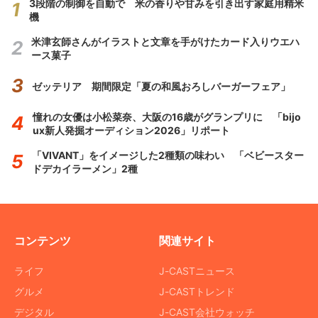
3段階の制御を自動で 米の香りや甘みを引き出す家庭用精米
機
米津玄師さんがイラストと文章を手がけたカード入りウエハ
ース菓子
ゼッテリア 期間限定「夏の和風おろしバーガーフェア」
憧れの女優は小松菜奈、大阪の16歳がグランプリに 「bijo
ux新人発掘オーディション2026」リポート
「VIVANT」をイメージした2種類の味わい 「ベビースター
ドデカイラーメン」2種
コンテンツ
関連サイト
ライフ
J-CASTニュース
グルメ
J-CASTトレンド
デジタル
J-CAST会社ウォッチ