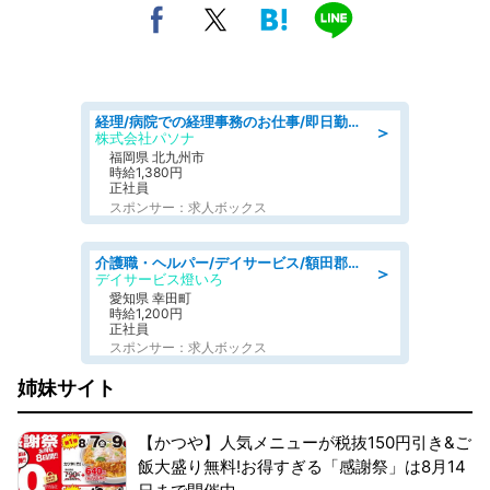
経理/病院での経理事務のお仕事/即日勤務可/車通勤可/経理/一般事務
＞
株式会社パソナ
福岡県 北九州市
時給1,380円
正社員
スポンサー：求人ボックス
介護職・ヘルパー/デイサービス/額田郡幸田町/JR東海道本線 幸田/愛知県
＞
デイサービス燈いろ
愛知県 幸田町
時給1,200円
正社員
スポンサー：求人ボックス
姉妹サイト
【かつや】人気メニューが税抜150円引き&ご
飯大盛り無料!お得すぎる「感謝祭」は8月14