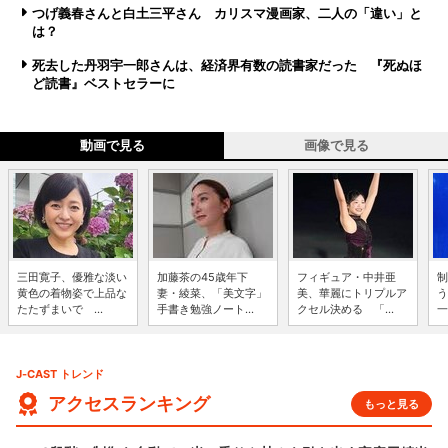
つげ義春さんと白土三平さん カリスマ漫画家、二人の「違い」と
は？
死去した丹羽宇一郎さんは、経済界有数の読書家だった 『死ぬほ
ど読書』ベストセラーに
動画で見る
画像で見る
三田寛子、優雅な淡い
加藤茶の45歳年下
フィギュア・中井亜
制
黄色の着物姿で上品な
妻・綾菜、「美文字」
美、華麗にトリプルア
う
たたずまいで ...
手書き勉強ノート...
クセル決める 「...
一
J-CAST トレンド
アクセスランキング
もっと見る