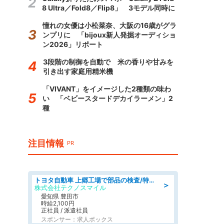
8 Ultra／Fold8／Flip8」 3モデル同時に
憧れの女優は小松菜奈、大阪の16歳がグラ
ンプリに 「bijoux新人発掘オーディショ
ン2026」リポート
3段階の制御を自動で 米の香りや甘みを
引き出す家庭用精米機
「VIVANT」をイメージした2種類の味わ
い 「ベビースタードデカイラーメン」2
種
注目情報
PR
トヨタ自動車 上郷工場で部品の検査/特典168万/tutumi
＞
株式会社テクノスマイル
愛知県 豊田市
時給2,100円
正社員 / 派遣社員
スポンサー：求人ボックス