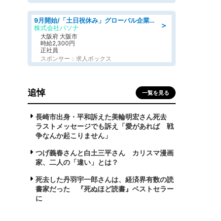
9月開始/「土日祝休み」グローバル企業での産業保健のお仕事/保健師/高時給/残業なし/服装自由
＞
株式会社パソナ
大阪府 大阪市
時給2,300円
正社員
スポンサー：求人ボックス
追悼
一覧を見る
長崎市出身・平和訴えた美輪明宏さん死去
ラストメッセージでも訴え「愛があれば 戦
争なんか起こりません」
つげ義春さんと白土三平さん カリスマ漫画
家、二人の「違い」とは？
死去した丹羽宇一郎さんは、経済界有数の読
書家だった 『死ぬほど読書』ベストセラー
に