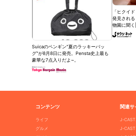
「ヒクイド
発見される 
物園に聞く
Suicaのペンギン"夏のラッキーバッ
グ"が8月8日に発売。Pensta史上最も
豪華な7点入りだよ~。
コンテンツ
関連サ
ライフ
J-CAS
グルメ
J-CAS