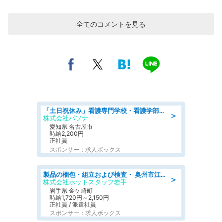
全てのコメントを見る
「土日祝休み」看護専門学校・看護学部での教員業務/高時給/要資格:保健師、正看護師
＞
株式会社パソナ
愛知県 名古屋市
時給2,200円
正社員
スポンサー：求人ボックス
製品の梱包・組立および検査・ 奥州市江刺/大手企業で長期安定 梱包・検査・組立/半年経過毎に5万円の報奨金有
＞
株式会社ホットスタッフ岩手
岩手県 金ケ崎町
時給1,720円～2,150円
正社員 / 派遣社員
スポンサー：求人ボックス