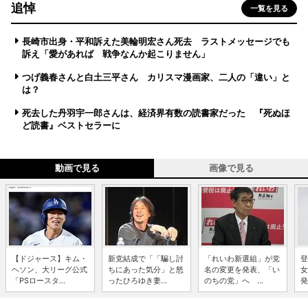
追悼
一覧を見る
長崎市出身・平和訴えた美輪明宏さん死去 ラストメッセージでも
訴え「愛があれば 戦争なんか起こりません」
つげ義春さんと白土三平さん カリスマ漫画家、二人の「違い」と
は？
死去した丹羽宇一郎さんは、経済界有数の読書家だった 『死ぬほ
ど読書』ベストセラーに
動画で見る
画像で見る
【ドジャース】キム・
新党結成で「「騙し討
「れいわ新選組」が党
登
ヘソン、大リーグ公式
ちにあった気分」と怒
名の変更を発表、「い
女
「PSロースタ...
ったひろゆき妻...
のちの党」へ ...
発