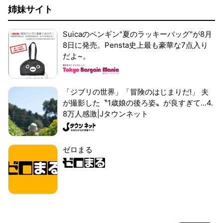
姉妹サイト
Suicaのペンギン"夏のラッキーバッグ"が8月
8日に発売。Pensta史上最も豪華な7点入り
だよ~。
「ジブリの世界」「冒険のはじまりだ!」 夫
が撮影した〝1歳娘の後ろ姿〟が良すぎて...4.
8万人感激|Jタウンネット
ゼロまる