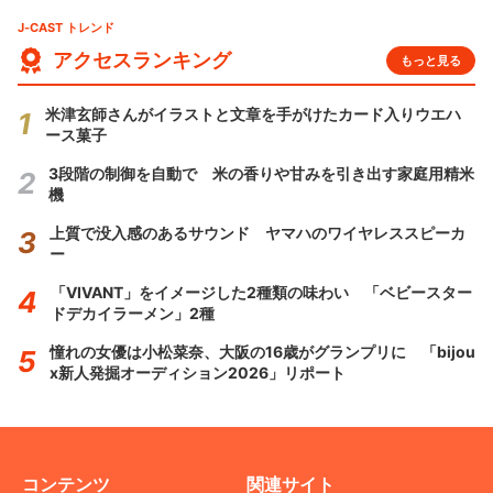
J-CAST トレンド
アクセスランキング
もっと見る
米津玄師さんがイラストと文章を手がけたカード入りウエハ
ース菓子
3段階の制御を自動で 米の香りや甘みを引き出す家庭用精米
機
上質で没入感のあるサウンド ヤマハのワイヤレススピーカ
ー
「VIVANT」をイメージした2種類の味わい 「ベビースター
ドデカイラーメン」2種
憧れの女優は小松菜奈、大阪の16歳がグランプリに 「bijou
x新人発掘オーディション2026」リポート
コンテンツ
関連サイト