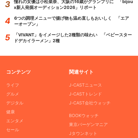
憧れの女優は小松菜奈、大阪の16歳がグランプリに 「bijou
x新人発掘オーディション2026」リポート
6つの調理メニューで揚げ物も温め直しもおいしく 「エア
ーオーブン」
「VIVANT」をイメージした2種類の味わい 「ベビースター
ドデカイラーメン」2種
コンテンツ
関連サイト
ライフ
J-CASTニュース
グルメ
J-CASTトレンド
デジタル
J-CAST会社ウォッチ
健康
BOOKウォッチ
エンタメ
東京バーゲンマニア
セール
Jタウンネット