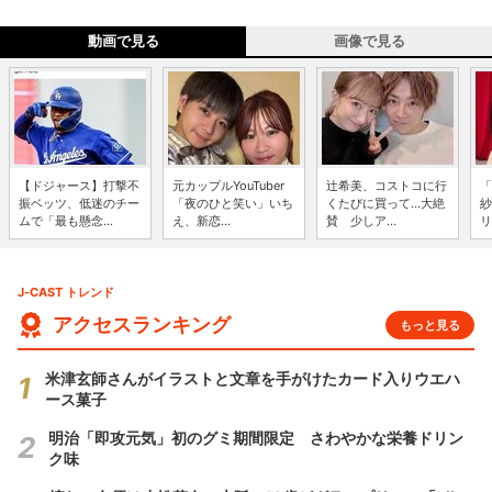
動画で見る
画像で見る
【ドジャース】打撃不
元カップルYouTuber
辻希美、コストコに行
「
振ベッツ、低迷のチー
「夜のひと笑い」いち
くたびに買って...大絶
紗
ムで「最も懸念...
え、新恋...
賛 少しア...
リ
J-CAST トレンド
アクセスランキング
もっと見る
米津玄師さんがイラストと文章を手がけたカード入りウエハ
ース菓子
明治「即攻元気」初のグミ期間限定 さわやかな栄養ドリン
ク味