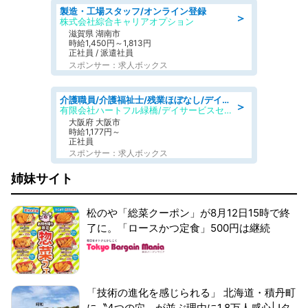
製造・工場スタッフ/オンライン登録
＞
株式会社綜合キャリアオプション
滋賀県 湖南市
時給1,450円～1,813円
正社員 / 派遣社員
スポンサー：求人ボックス
介護職員/介護福祉士/残業ほぼなし/デイサービスの介護士/日勤のみ
＞
有限会社ハートフル緑橋/デイサービスセンター ハートフル東成
大阪府 大阪市
時給1,177円～
正社員
スポンサー：求人ボックス
姉妹サイト
松のや「総菜クーポン」が8月12日15時で終
了に。「ロースかつ定食」500円は継続
「技術の進化を感じられる」 北海道・積丹町
に〝4つの穴〟が並ぶ理由に1.8万人感心|Jタ