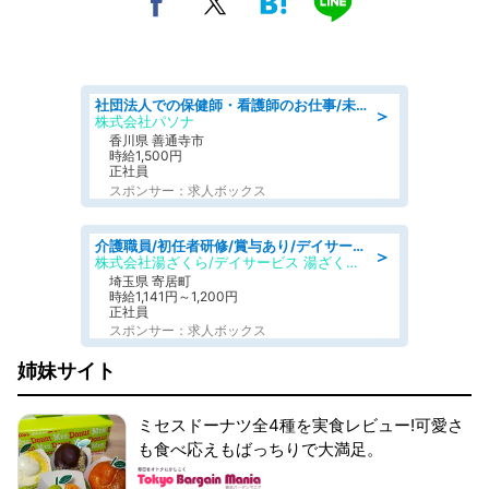
社団法人での保健師・看護師のお仕事/未経験OK/要資格:普通免許、保健師、正看護師
＞
株式会社パソナ
香川県 善通寺市
時給1,500円
正社員
スポンサー：求人ボックス
介護職員/初任者研修/賞与あり/デイサービスの介護職/日勤のみ
＞
株式会社湯ざくら/デイサービス 湯ざくらケアリゾート
埼玉県 寄居町
時給1,141円～1,200円
正社員
スポンサー：求人ボックス
姉妹サイト
ミセスドーナツ全4種を実食レビュー!可愛さ
も食べ応えもばっちりで大満足。