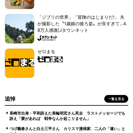
「ジブリの世界」「冒険のはじまりだ!」 夫
が撮影した〝1歳娘の後ろ姿〟が良すぎて...4.
8万人感激|Jタウンネット
ゼロまる
追悼
一覧を見る
長崎市出身・平和訴えた美輪明宏さん死去 ラストメッセージでも
訴え「愛があれば 戦争なんか起こりません」
つげ義春さんと白土三平さん カリスマ漫画家、二人の「違い」と