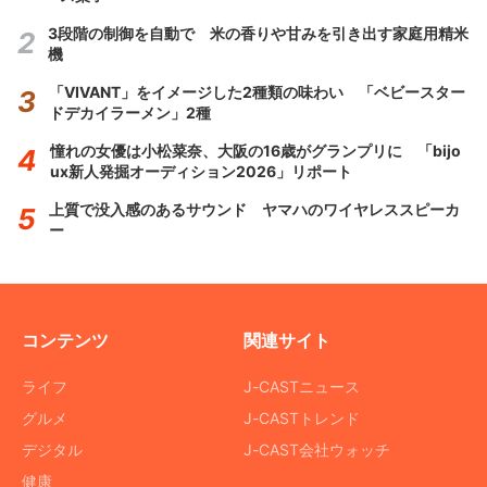
3段階の制御を自動で 米の香りや甘みを引き出す家庭用精米
機
「VIVANT」をイメージした2種類の味わい 「ベビースター
ドデカイラーメン」2種
憧れの女優は小松菜奈、大阪の16歳がグランプリに 「bijo
ux新人発掘オーディション2026」リポート
上質で没入感のあるサウンド ヤマハのワイヤレススピーカ
ー
コンテンツ
関連サイト
ライフ
J-CASTニュース
グルメ
J-CASTトレンド
デジタル
J-CAST会社ウォッチ
健康