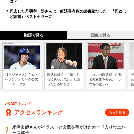
は？
死去した丹羽宇一郎さんは、経済界有数の読書家だった 『死ぬほ
ど読書』ベストセラーに
動画で見る
画像で見る
【ドジャース】キム・
新党結成で「「騙し討
「れいわ新選組」が党
登
ヘソン、大リーグ公式
ちにあった気分」と怒
名の変更を発表、「い
女
「PSロースタ...
ったひろゆき妻...
のちの党」へ ...
発
J-CAST トレンド
アクセスランキング
もっと見る
米津玄師さんがイラストと文章を手がけたカード入りウエハ
ース菓子