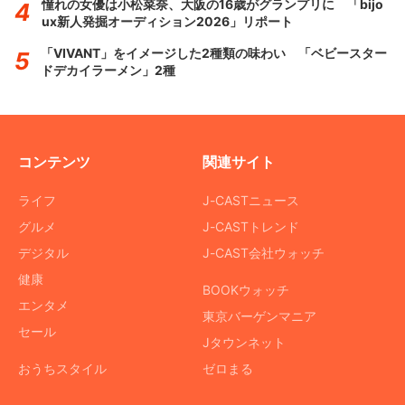
憧れの女優は小松菜奈、大阪の16歳がグランプリに 「bijo
ux新人発掘オーディション2026」リポート
「VIVANT」をイメージした2種類の味わい 「ベビースター
ドデカイラーメン」2種
コンテンツ
関連サイト
ライフ
J-CASTニュース
グルメ
J-CASTトレンド
デジタル
J-CAST会社ウォッチ
健康
BOOKウォッチ
エンタメ
東京バーゲンマニア
セール
Jタウンネット
おうちスタイル
ゼロまる