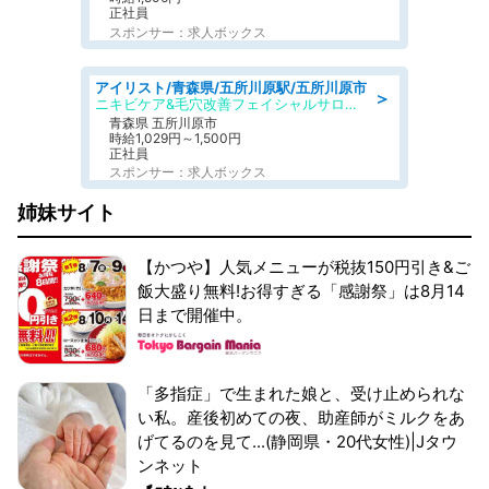
正社員
スポンサー：求人ボックス
アイリスト/青森県/五所川原駅/五所川原市
＞
ニキビケア&毛穴改善フェイシャルサロン BELDAD
青森県 五所川原市
時給1,029円～1,500円
正社員
スポンサー：求人ボックス
姉妹サイト
【かつや】人気メニューが税抜150円引き&ご
飯大盛り無料!お得すぎる「感謝祭」は8月14
日まで開催中。
「多指症」で生まれた娘と、受け止められな
い私。産後初めての夜、助産師がミルクをあ
げてるのを見て...(静岡県・20代女性)|Jタウ
ンネット