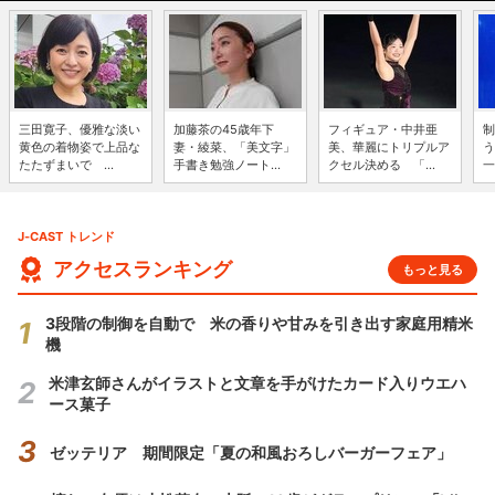
三田寛子、優雅な淡い
加藤茶の45歳年下
フィギュア・中井亜
制
黄色の着物姿で上品な
妻・綾菜、「美文字」
美、華麗にトリプルア
う
たたずまいで ...
手書き勉強ノート...
クセル決める 「...
一
J-CAST トレンド
アクセスランキング
もっと見る
3段階の制御を自動で 米の香りや甘みを引き出す家庭用精米
機
米津玄師さんがイラストと文章を手がけたカード入りウエハ
ース菓子
ゼッテリア 期間限定「夏の和風おろしバーガーフェア」