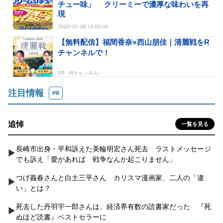
チュー味」 クリーミーで濃厚な味わいを再
現
2025-01-06 12:00:00
注目情報
PR
追悼
一覧を見る
長崎市出身・平和訴えた美輪明宏さん死去 ラストメッセージ
でも訴え「愛があれば 戦争なんか起こりません」
つげ義春さんと白土三平さん カリスマ漫画家、二人の「違
い」とは？
死去した丹羽宇一郎さんは、経済界有数の読書家だった 『死
ぬほど読書』ベストセラーに