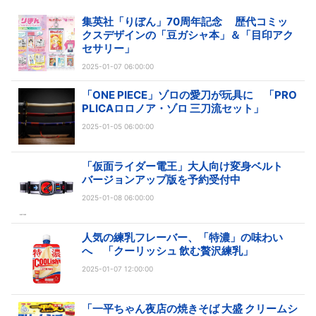
集英社「りぼん」70周年記念 歴代コミッ
クスデザインの「豆ガシャ本」＆「目印アク
セサリー」
2025-01-07 06:00:00
「ONE PIECE」ゾロの愛刀が玩具に 「PRO
PLICAロロノア・ゾロ 三刀流セット」
2025-01-05 06:00:00
「仮面ライダー電王」大人向け変身ベルト
バージョンアップ版を予約受付中
2025-01-08 06:00:00
人気の練乳フレーバー、「特濃」の味わい
へ 「クーリッシュ 飲む贅沢練乳」
2025-01-07 12:00:00
「一平ちゃん夜店の焼きそば 大盛 クリームシ