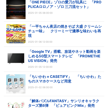
「ONE PIECE」ゾロの愛刀が玩具に 「PRO
PLICAロロノア・ゾロ 三刀流セット」
2025-01-05 06:00:00
「一平ちゃん夜店の焼きそば 大盛 クリームシ
チュー味」 クリーミーで濃厚な味わいを再
現
2025-01-06 12:00:00
「Google TV」搭載、放送やネット動画を楽
しめる50型スマートテレビ 「PROMETHE
US VISION」発売
2025-01-05 12:00:00
「ちいかわ × CASETiFY」 「ちいかわ」た
ちのスマホケースなど用意
2025-01-02 06:00:00
「解体パズルFANTASY」サンリオキャラク
ターズ第6弾 「ピュアピンクMix」発売