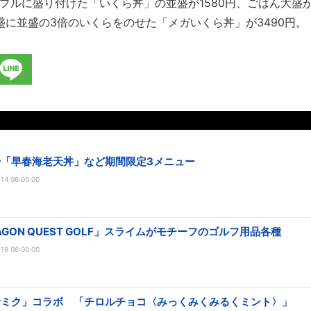
ルに盛り付けた「いくら丼」の並盛が1580円、ごはん大盛が1
大盛に並盛の3倍のいくらをのせた「メガいくら丼」が3490円。
や「早春海老天丼」など期間限定3メニュー
14 06:00:00
AGON QUEST GOLF」スライムがモチーフのゴルフ用品各種
19 06:00:00
音ミク」コラボ 「チロルチョコ〈みっくみくみるくミント〉」