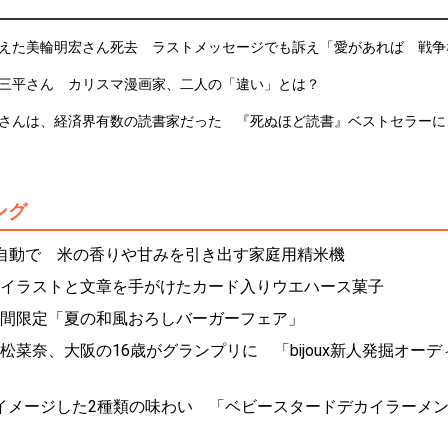
えた美輪明宏さん死去 ラストメッセージでも訴え「愛があれば 戦争
三平さん カリスマ漫画家、二人の「違い」とは？
さんは、経済界有数の読書家だった 『死ぬほど読書』ベストセラーに
ング
自動で 米の香りや甘みを引き出す家庭用精米機
イラストと文章を手がけたカード入りウエハース菓子
間限定「夏の和風おろしバーガーフェア」
松菜奈、大阪の16歳がグランプリに 「bijoux新人発掘オーデ
」をイメージした2種類の味わい 「ベビースタードデカイラーメン