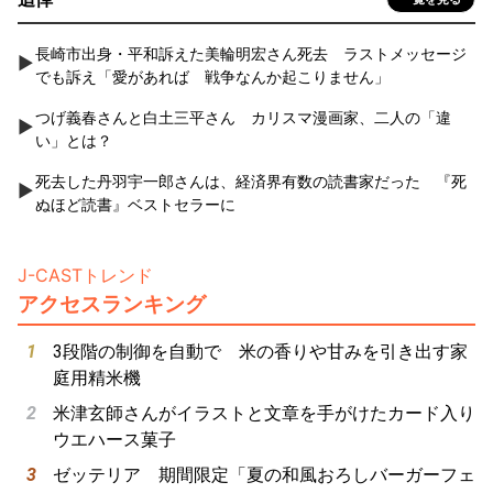
長崎市出身・平和訴えた美輪明宏さん死去 ラストメッセージ
でも訴え「愛があれば 戦争なんか起こりません」
つげ義春さんと白土三平さん カリスマ漫画家、二人の「違
い」とは？
死去した丹羽宇一郎さんは、経済界有数の読書家だった 『死
ぬほど読書』ベストセラーに
J-CASTトレンド
アクセスランキング
3段階の制御を自動で 米の香りや甘みを引き出す家
庭用精米機
米津玄師さんがイラストと文章を手がけたカード入り
ウエハース菓子
ゼッテリア 期間限定「夏の和風おろしバーガーフェ