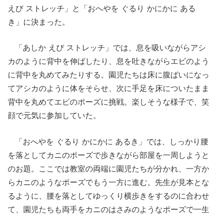
えび ストレッチ」と「おへやを ぐるり かにかに ある
き」に決まった。
「あしか えび ストレッチ」では、息を吸いながらアシ
カのように背中を伸ばしたり、息を吐きながらエビのよう
に背中を丸めてみたりする。園児たちは床に腹ばいになっ
てアシカのように体をそらせ、次に手足を床についたまま
背中を丸めてエビのポーズに挑戦。楽しそうな様子で、笑
顔で元気に参加していた。
「おへやを ぐるり かにかに あるき」では、しっかり腰
を落としてカニのポーズで歩きながら部屋を一周しようと
のお題。ここでは教室の両端に園児たちが分かれ、一方か
らカニのようなポーズでもう一方に進む。先生が見本とな
るように、腰を落としてゆっくり横歩きをするのに合わせ
て、園児たちも両手をカニのはさみのようなポーズで一生