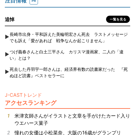
注目情報
PR
追悼
一覧を見る
長崎市出身・平和訴えた美輪明宏さん死去 ラストメッセージ
でも訴え「愛があれば 戦争なんか起こりません」
つげ義春さんと白土三平さん カリスマ漫画家、二人の「違
い」とは？
死去した丹羽宇一郎さんは、経済界有数の読書家だった 『死
ぬほど読書』ベストセラーに
J-CASTトレンド
アクセスランキング
米津玄師さんがイラストと文章を手がけたカード入り
ウエハース菓子
憧れの女優は小松菜奈、大阪の16歳がグランプリ