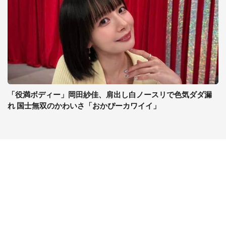
「役満ボディー」岡田紗佳、肩出し白ノースリで色気ダダ漏
れ 国士無双のかわいさ「おかぴーカワイイ」
コンテンツ
関連サイト
ライフ
J-CASTニュース
グルメ
J-CASTトレンド
デジタル
J-CAST会社ウォッチ