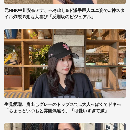
元NHK中川安奈アナ、へそ出し&ド派手巨人ユニ姿で...神スタ
イル炸裂 G党も大喜び「反則級のビジュアル」
生見愛瑠、肩出しグレーのトップスで...大人っぽくてドキっ
「ちょっといつもと雰囲気違う」「可愛いすぎて滅」