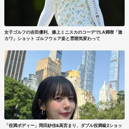
女子ゴルフの吉田優利、膝上ミニスカのコーデでLA満喫「激
カワ」ショット ゴルフウェア姿と雰囲気変わって
「役満ボディー」岡田紗佳&高宮まり、ダブル役満級2ショッ