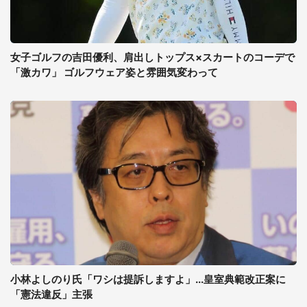
女子ゴルフの吉田優利、肩出しトップス×スカートのコーデで
「激カワ」 ゴルフウェア姿と雰囲気変わって
小林よしのり氏「ワシは提訴しますよ」...皇室典範改正案に
「憲法違反」主張