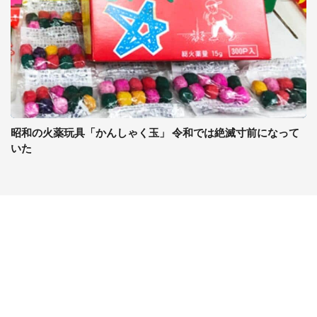
昭和の火薬玩具「かんしゃく玉」 令和では絶滅寸前になって
いた
コンテンツ
関連サイト
ライフ
J-CASTニュース
グルメ
J-CASTトレンド
デジタル
J-CAST会社ウォッチ