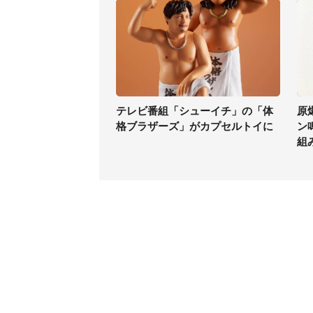
テレビ番組「シューイチ」の「体
原
格ブラザーズ」がカプセルトイに
ン
組
コンテンツ
関連サ
ライフ
J-CAS
グルメ
J-CAS