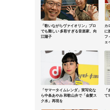
「歌いながらヴァイオリン」プロ
カ
でも難しい 多彩すぎる音楽家、向
に
江陽子
フ
ェイ
「サマータイムレンダ」実写化な
「
ら中条あやみ 和歌山弁で「金髪ス
て
ク水」再現を