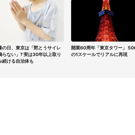
爆の日、東京は「黙とうサイレ
開業60周年「東京タワー」 50
鳴らない」? 実は30年以上取り
の1スケールでリアルに再現
み続ける自治体も
イト
サイトについて
Tニュース
会社案内
Tトレンド
採用情報