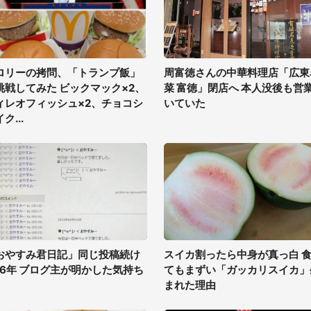
ロリーの拷問、「トランプ飯」
周富徳さんの中華料理店「広東
挑戦してみた ビックマック×2、
菜 富徳」閉店へ 本人没後も営
ィレオフィッシュ×2、チョコシ
いていた
ク...
おやすみ君日記」同じ投稿続け
スイカ割ったら中身が真っ白 
16年 ブログ主が明かした気持ち
てもまずい「ガッカリスイカ」
まれた理由