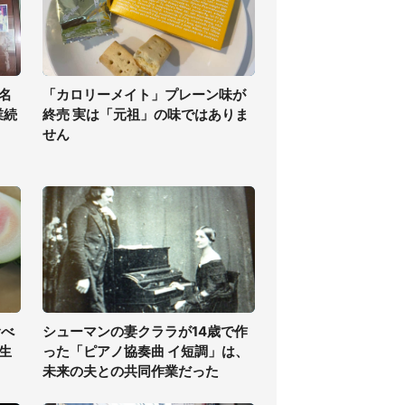
名
「カロリーメイト」プレーン味が
業続
終売 実は「元祖」の味ではありま
せん
食べ
シューマンの妻クララが14歳で作
生
った「ピアノ協奏曲 イ短調」は、
未来の夫との共同作業だった