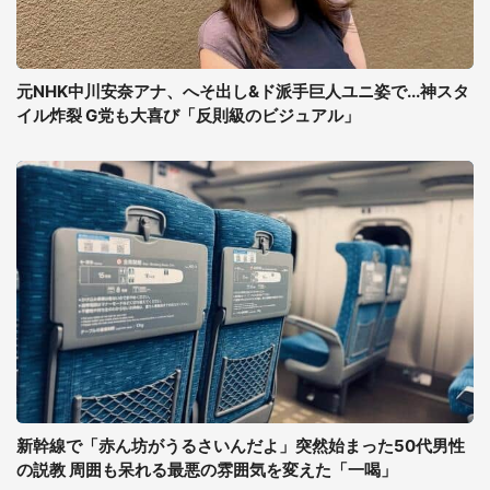
元NHK中川安奈アナ、へそ出し&ド派手巨人ユニ姿で...神スタ
イル炸裂 G党も大喜び「反則級のビジュアル」
新幹線で「赤ん坊がうるさいんだよ」突然始まった50代男性
の説教 周囲も呆れる最悪の雰囲気を変えた「一喝」