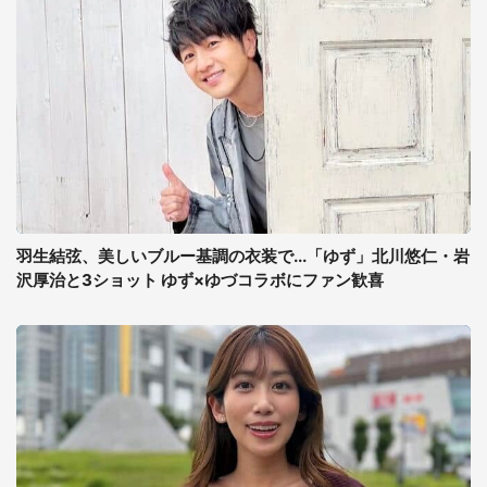
羽生結弦、美しいブルー基調の衣装で...「ゆず」北川悠仁・岩
沢厚治と3ショット ゆず×ゆづコラボにファン歓喜