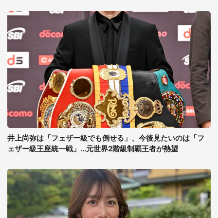
井上尚弥は「フェザー級でも倒せる」、今後見たいのは「フ
ェザー級王座統一戦」...元世界2階級制覇王者が熱望