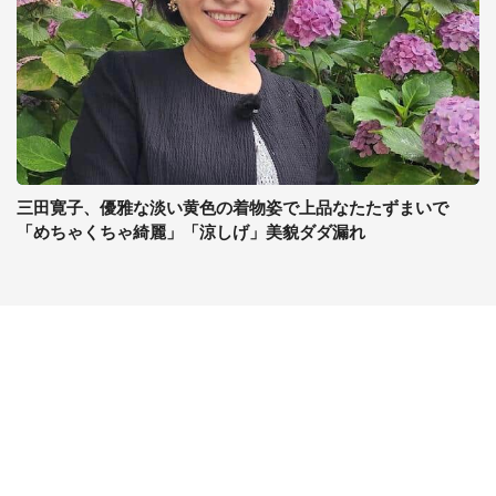
三田寛子、優雅な淡い黄色の着物姿で上品なたたずまいで
「めちゃくちゃ綺麗」「涼しげ」美貌ダダ漏れ
コンテンツ
関連サイト
ライフ
J-CASTニュース
グルメ
J-CASTトレンド
デジタル
J-CAST会社ウォッチ