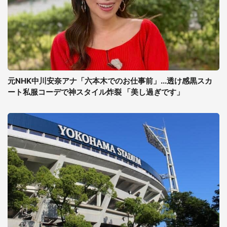
元NHK中川安奈アナ「六本木でのお仕事前」...透け感黒スカ
ート私服コーデで神スタイル炸裂 「美し過ぎです」