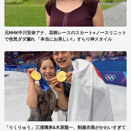
元NHK中川安奈アナ、花柄レースのスカート×ノースリニット
で色気ダダ漏れ 「本当にお美しい!」すらり神スタイル
「りくりゅう」三浦璃来&木原龍一、制服衣装がかわいすぎて