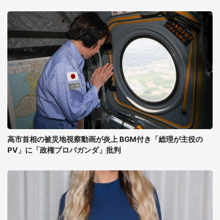
高市首相の被災地視察動画が炎上 BGM付き「総理が主役の
PV」に「政権プロパガンダ」批判