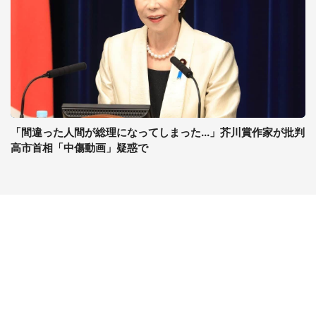
「間違った人間が総理になってしまった...」芥川賞作家が批判
高市首相「中傷動画」疑惑で
コンテンツ
関連サイト
ライフ
J-CASTニュース
グルメ
J-CASTトレンド
デジタル
J-CAST会社ウォッチ