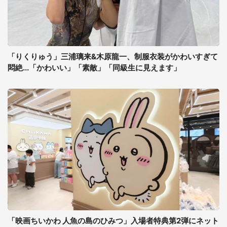
「りくりゅう」三浦璃来&木原龍一、制服衣装がかわいすぎて
悶絶...「かわいい」「素敵」「同級生に見えます」
「映画ちいかわ 人魚の島のひみつ」入場者特典第2弾にネット