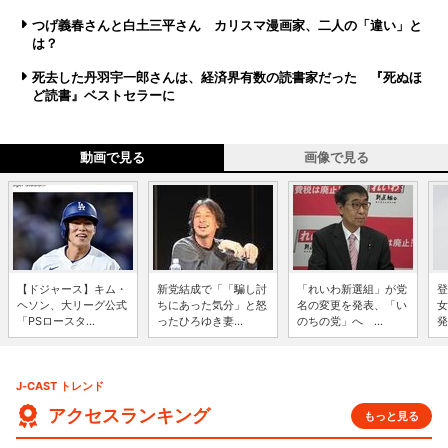
つげ義春さんと白土三平さん カリスマ漫画家、二人の「違い」と
は？
死去した丹羽宇一郎さんは、経済界有数の読書家だった 『死ぬほ
ど読書』ベストセラーに
動画で見る
画像で見る
【ドジャース】キム・
新党結成で「「騙し討
「れいわ新選組」が党
登
ヘソン、大リーグ公式
ちにあった気分」と怒
名の変更を発表、「い
女
「PSロースタ...
ったひろゆき妻...
のちの党」へ ...
発
J-CAST トレンド
アクセスランキング
もっと見る