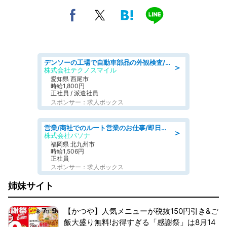
デンソーの工場で自動車部品の外観検査/denso aichi
＞
株式会社テクノスマイル
愛知県 西尾市
時給1,800円
正社員 / 派遣社員
スポンサー：求人ボックス
営業/商社でのルート営業のお仕事/即日勤務可/車通勤可/営業
＞
株式会社パソナ
福岡県 北九州市
時給1,506円
正社員
スポンサー：求人ボックス
姉妹サイト
【かつや】人気メニューが税抜150円引き&ご
飯大盛り無料!お得すぎる「感謝祭」は8月14