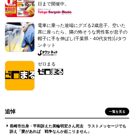
日まで開催中。
電車に乗った途端にグズる2歳息子。空いた
席に座ったら、隣の怖そうな男性客が息子の
帽子に手を伸ばし(千葉県・40代女性)|Jタウ
ンネット
ゼロまる
追悼
一覧を見る
長崎市出身・平和訴えた美輪明宏さん死去 ラストメッセージでも
訴え「愛があれば 戦争なんか起こりません」