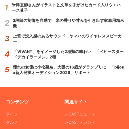
米津玄師さんがイラストと文章を手がけたカード入りウエハ
ース菓子
3段階の制御を自動で 米の香りや甘みを引き出す家庭用精米
機
上質で没入感のあるサウンド ヤマハのワイヤレススピーカ
ー
「VIVANT」をイメージした2種類の味わい 「ベビースター
ドデカイラーメン」2種
憧れの女優は小松菜奈、大阪の16歳がグランプリに 「bijou
x新人発掘オーディション2026」リポート
コンテンツ
関連サイト
ライフ
J-CASTニュース
グルメ
J-CASTトレンド