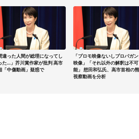
間違った人間が総理になってし
「プロモ映像ないしプロパガン
った...」芥川賞作家が批判 高市
映像」「それ以外の解釈は不可
相「中傷動画」疑惑で
能」 想田和弘氏、高市首相の
視察動画を分析
イト
サイトについて