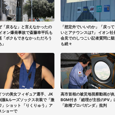
ぜ「戻るな」と言えなかったの
「想定外でいいのか」「戻って
 イオン爆発事故で斎藤幸平氏も
いとアナウンスは?」 イオン社
巡「ボクもできなかっただろう
会見でのしつこい記者質問に疑
あ」
も続々
イツの美女フィギュア選手、JK
高市首相の被災地視察動画が炎
制服&ルーズソックス衣装で「激
BGM付き「総理が主役のPV」
ワ」ショット 「りくりゅう」ア
「政権プロパガンダ」批判
スショーで