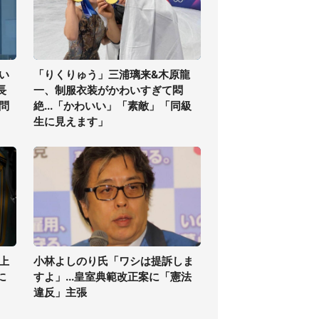
い
「りくりゅう」三浦璃来&木原龍
長
一、制服衣装がかわいすぎて悶
問
絶...「かわいい」「素敵」「同級
生に見えます」
上
小林よしのり氏「ワシは提訴しま
に
すよ」...皇室典範改正案に「憲法
違反」主張