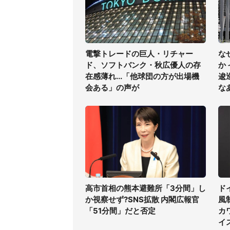
電撃トレードの巨人・リチャー
な
ド、ソフトバンク・秋広優人の存
か
在感薄れ...「他球団の方が出場機
逡
会ある」の声が
な
高市首相の熊本避難所「3分間」し
ド
か視察せず?SNS拡散 内閣広報官
風
「51分間」だと否定
カ
イ