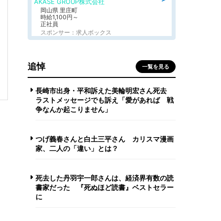
AKASE GROUP株式会社
岡山県 里庄町
時給1,100円～
正社員
スポンサー：求人ボックス
追悼
一覧を見る
長崎市出身・平和訴えた美輪明宏さん死去
ラストメッセージでも訴え「愛があれば 戦
争なんか起こりません」
つげ義春さんと白土三平さん カリスマ漫画
家、二人の「違い」とは？
死去した丹羽宇一郎さんは、経済界有数の読
書家だった 『死ぬほど読書』ベストセラー
に