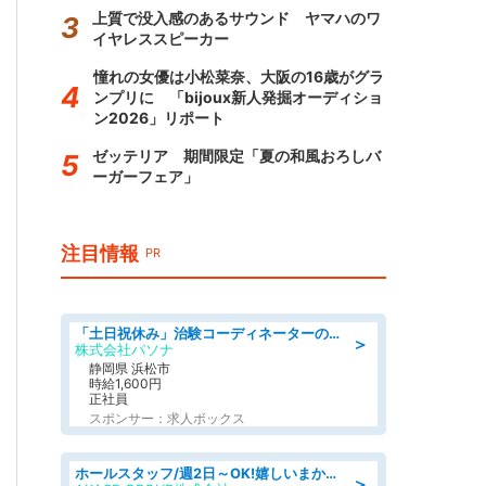
上質で没入感のあるサウンド ヤマハのワ
イヤレススピーカー
憧れの女優は小松菜奈、大阪の16歳がグラ
ンプリに 「bijoux新人発掘オーディショ
ン2026」リポート
ゼッテリア 期間限定「夏の和風おろしバ
ーガーフェア」
注目情報
PR
「土日祝休み」治験コーディネーターのお仕事/未経験OK
＞
株式会社パソナ
静岡県 浜松市
時給1,600円
正社員
スポンサー：求人ボックス
ホールスタッフ/週2日～OK!嬉しいまかない付き/岡山県/浅口郡里庄町
＞