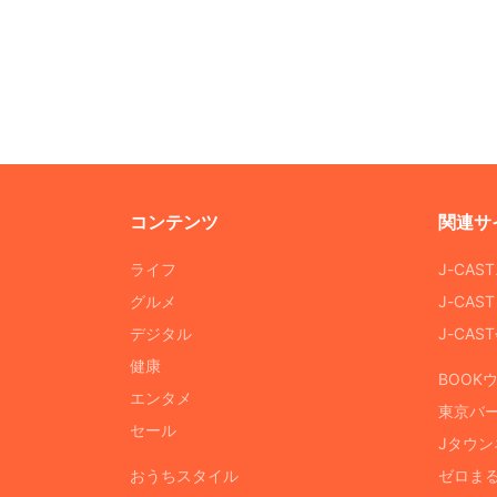
コンテンツ
関連サ
ライフ
J-CAS
グルメ
J-CAS
デジタル
J-CA
健康
BOOK
エンタメ
東京バ
セール
Jタウン
おうちスタイル
ゼロま