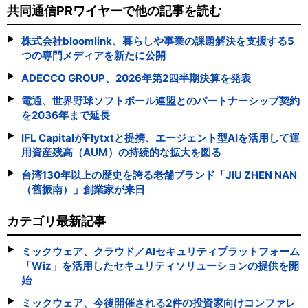
共同通信PRワイヤーで他の記事を読む
株式会社bloomlink、暮らしや事業の課題解決を支援する5
つの専門メディアを新たに公開
ADECCO GROUP、2026年第2四半期決算を発表
電通、世界野球ソフトボール連盟とのパートナーシップ契約
を2036年まで延長
IFL CapitalがFlytxtと提携、エージェント型AIを活用して運
用資産残高（AUM）の持続的な拡大を図る
台湾130年以上の歴史を誇る老舗ブランド「JIU ZHEN NAN
（舊振南）」創業家が来日
カテゴリ最新記事
ミックウェア、クラウド／AIセキュリティプラットフォーム
「Wiz」を活用したセキュリティソリューションの提供を開
始
ミックウェア、今後開催される2件の投資家向けコンファレ