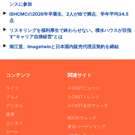
ンスに参加
ISHCMCの2026年卒業生、2人がIBで満点、学年平均34.5
点
リスキリングを福利厚生で終わらせない。積水ハウスが目指
す"キャリア自律経営"とは
南江堂、Imagetwinと日本国内販売代理店契約を締結
コンテンツ
関連サイト
ライフ
J-CASTニュース
グルメ
J-CASTトレンド
デジタル
J-CAST会社ウォッチ
健康
BOOKウォッチ
エンタメ
東京バーゲンマニア
セール