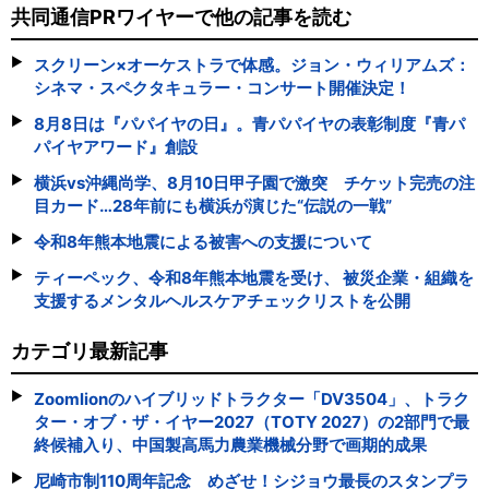
共同通信PRワイヤーで他の記事を読む
スクリーン×オーケストラで体感。ジョン・ウィリアムズ：
シネマ・スペクタキュラー・コンサート開催決定！
8月8日は『パパイヤの日』。青パパイヤの表彰制度『青パ
パイヤアワード』創設
横浜vs沖縄尚学、8月10日甲子園で激突 チケット完売の注
目カード…28年前にも横浜が演じた“伝説の一戦”
令和8年熊本地震による被害への支援について
ティーペック、令和8年熊本地震を受け、 被災企業・組織を
支援するメンタルヘルスケアチェックリストを公開
カテゴリ最新記事
Zoomlionのハイブリッドトラクター「DV3504」、トラク
ター・オブ・ザ・イヤー2027（TOTY 2027）の2部門で最
終候補入り、中国製高馬力農業機械分野で画期的成果
尼崎市制110周年記念 めざせ！シジョウ最長のスタンプラ