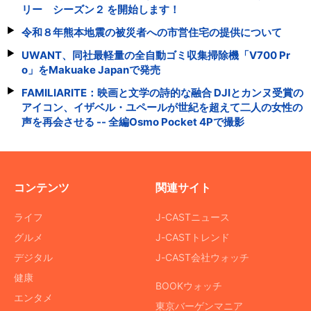
リー シーズン２ を開始します！
令和８年熊本地震の被災者への市営住宅の提供について
UWANT、同社最軽量の全自動ゴミ収集掃除機「V700 Pr
o」をMakuake Japanで発売
FAMILIARITE：映画と文学の詩的な融合 DJIとカンヌ受賞の
アイコン、イザベル・ユペールが世紀を超えて二人の女性の
声を再会させる -- 全編Osmo Pocket 4Pで撮影
コンテンツ
関連サイト
ライフ
J-CASTニュース
グルメ
J-CASTトレンド
デジタル
J-CAST会社ウォッチ
健康
BOOKウォッチ
エンタメ
東京バーゲンマニア