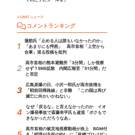
J-CAST ニュース
コメントランキング
蓮舫氏「止める人は誰もいなかったのか」
「あまりにも愕然」 高市首相「上空から
合掌」巡る投稿を批判
高市首相の熊本避難所「3分間」しか視察
せず？SNS拡散 内閣広報官「51分間」だ
と否定
広島原爆の日、小沢一郎氏が高市政権を
「戦前回帰路線」と非難 「この国は再び
滅亡に向かいかねない」
なぜ「戻るな」と言えなかったのか イオ
ン爆発事故で斎藤幸平氏も逡巡「ボクもで
きなかっただろうなあ」
高市首相の被災地視察動画が炎上 BGM付
き「総理が主役のPV」に「政権プロパガン