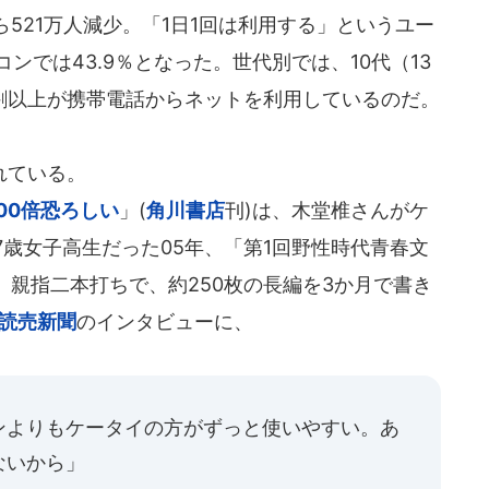
521万人減少。「1日1回は利用する」というユー
コンでは43.9％となった。世代別では、10代（13
6割以上が携帯電話からネットを利用しているのだ。
れている。
00倍恐ろしい
」(
角川書店
刊)は、木堂椎さんがケ
7歳女子高生だった05年、「第1回野性時代青春文
親指二本打ちで、約250枚の長編を3か月で書き
読売新聞
のインタビューに、
ンよりもケータイの方がずっと使いやすい。あ
ないから」