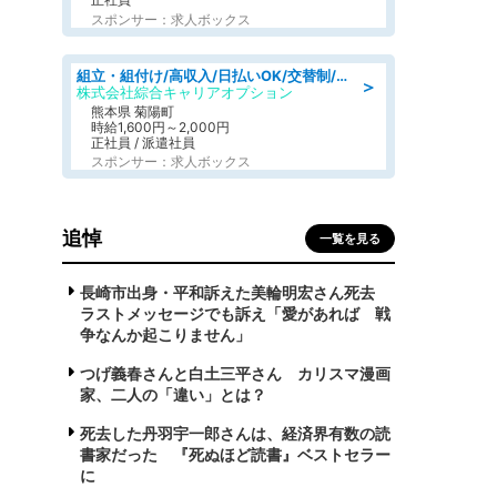
スポンサー：求人ボックス
組立・組付け/高収入/日払いOK/交替制/20・30・40代活躍中/製造 工場
＞
株式会社綜合キャリアオプション
熊本県 菊陽町
時給1,600円～2,000円
正社員 / 派遣社員
スポンサー：求人ボックス
追悼
一覧を見る
長崎市出身・平和訴えた美輪明宏さん死去
ラストメッセージでも訴え「愛があれば 戦
争なんか起こりません」
つげ義春さんと白土三平さん カリスマ漫画
家、二人の「違い」とは？
死去した丹羽宇一郎さんは、経済界有数の読
書家だった 『死ぬほど読書』ベストセラー
に