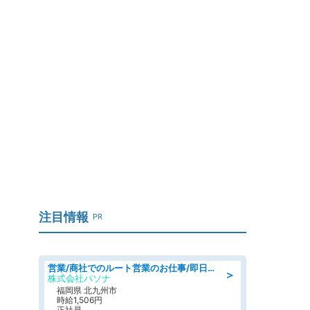
注目情報
PR
営業/商社でのルート営業のお仕事/即日勤務可/車通勤可/営業
＞
株式会社パソナ
福岡県 北九州市
時給1,506円
正社員