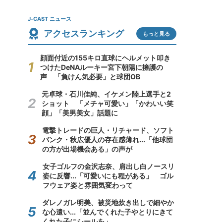
J-CAST ニュース
アクセスランキング
もっと見る
顔面付近の155キロ直球にヘルメット叩き
つけたDeNAルーキー宮下朝陽に擁護の
声 「負けん気必要」と球団OB
元卓球・石川佳純、イケメン陸上選手と2
ショット 「メチャ可愛い」「かわいい笑
顔」「美男美女」話題に
電撃トレードの巨人・リチャード、ソフト
バンク・秋広優人の存在感薄れ...「他球団
の方が出場機会ある」の声が
女子ゴルフの金沢志奈、肩出し白ノースリ
姿に反響...「可愛いにも程がある」 ゴル
フウェア姿と雰囲気変わって
ダレノガレ明美、被災地炊き出しで細やか
な心遣い...「並んでくれた子やとりにきて
くれた子にシールを」