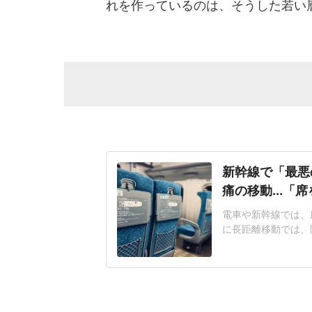
れを作っているのは、そうした若い
新幹線で「最悪
痛の移動...「
電車や新幹線では、
に長距離移動では、
つながることがある
京に向かう新幹線で
仕事が多忙のため寝
して乗車した。車内