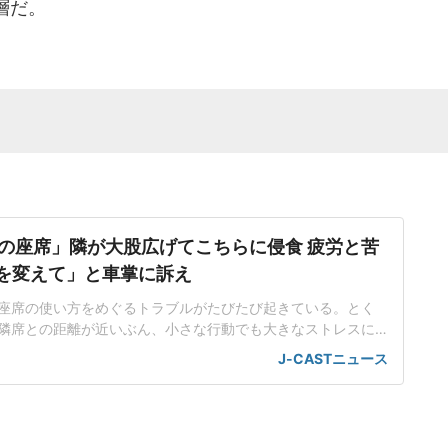
層だ。
の座席」隣が大股広げてこちらに侵食 疲労と苦
席を変えて」と車掌に訴え
座席の使い方をめぐるトラブルがたびたび起きている。とく
隣席との距離が近いぶん、小さな行動でも大きなストレスに
。都内在住の中村彩名さん(仮名・30代)は、関西方面から東
J-CASTニュース
、思わぬ出来事に直面した。不自然な姿勢で移動する羽目に
不足が続く中、中村さんは、少しでも休もうと指定席を予約
で仮眠を取るつもり