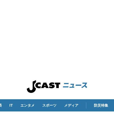
済
IT
エンタメ
スポーツ
メディア
防災特集