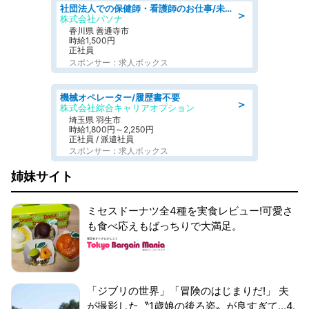
社団法人での保健師・看護師のお仕事/未経験OK/要資格:普通免許、保健師、正看護師
＞
株式会社パソナ
香川県 善通寺市
時給1,500円
正社員
スポンサー：求人ボックス
機械オペレーター/履歴書不要
＞
株式会社綜合キャリアオプション
埼玉県 羽生市
時給1,800円～2,250円
正社員 / 派遣社員
スポンサー：求人ボックス
姉妹サイト
ミセスドーナツ全4種を実食レビュー!可愛さ
も食べ応えもばっちりで大満足。
「ジブリの世界」「冒険のはじまりだ!」 夫
が撮影した〝1歳娘の後ろ姿〟が良すぎて...4.