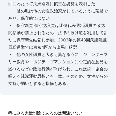
回にわたって夫婦別姓に慎重な姿勢を表明した
・ 髪の毛は他の女性政治家がしているように茶髪で
あり、保守的ではない
・ 保守新党|保守党入党は比例代表選出議員の政党
間移動が禁止されるため、法律の抜け道を利用して新
たに保守新党結党し参加。2003年の第43回衆議院議
員総選挙では東京4区から出馬し落選
・ 他の女性議員と大きく異なる点に、ジェンダーフ
リー教育や、ポジティブアクションに否定的な意見を
述べるなどの政治行動が挙げられ、これは統一協会の
唱える純潔運動思想とも一致。そのため、女性からの
支持が弱いとすると指摘もある。
稀にみる大量削除であるのは間違いない。