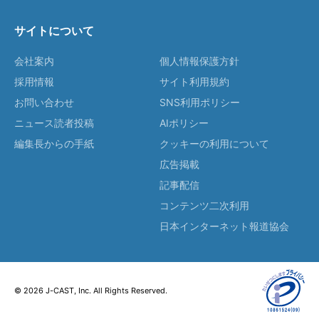
サイトについて
会社案内
個人情報保護方針
採用情報
サイト利用規約
お問い合わせ
SNS利用ポリシー
ニュース読者投稿
AIポリシー
編集長からの手紙
クッキーの利用について
広告掲載
記事配信
コンテンツ二次利用
日本インターネット報道協会
© 2026 J-CAST, Inc. All Rights Reserved.