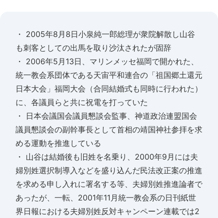
・ 2005年8月8日小泉純一郎総理が衆院解散し山谷
も刺客としての出馬を取り沙汰されたが固辞
・ 2006年5月13日、マリンメッセ福岡で開かれた、
統一教会系団体である天宙平和連合の「祖国郷土還元
日本大会」福岡大会（合同結婚式も同時に行われた）
に、各議員らと共に祝電を打っていた
・ 日本会議国会議員懇談会監事、神道政治連盟国会
議員懇談会の副幹事長として首相の靖国神社参拝を求
める運動を推進している
・ 山谷は結婚後も旧姓を名乗り、2000年9月には夫
婦別姓選択制導入などを盛り込んだ民法改正案の推進
を求める申し入れに署名する等、夫婦別姓推進論者で
あったが、一転、2001年11月統一教会系の日刊紙世
界日報における夫婦別姓反対キャンペーン連載では2