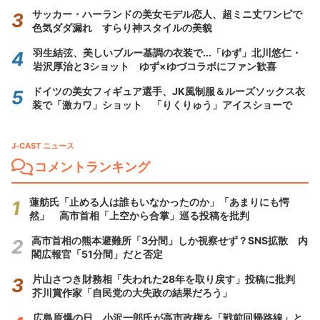
サッカー・ハーランドの美女モデル恋人、超ミニ丈ワンピで
色気ダダ漏れ すらり神スタイルの美貌
羽生結弦、美しいブルー基調の衣装で...「ゆず」北川悠仁・
岩沢厚治と3ショット ゆず×ゆづコラボにファン歓喜
ドイツの美女フィギュア選手、JK風制服＆ルーズソックス衣
装で「激カワ」ショット 「りくりゅう」アイスショーで
J-CAST ニュース
コメントランキング
蓮舫氏「止める人は誰もいなかったのか」「あまりにも愕
然」 高市首相「上空から合掌」巡る投稿を批判
高市首相の熊本避難所「3分間」しか視察せず？SNS拡散 内
閣広報官「51分間」だと否定
片山さつき財務相「失われた28年を取り戻す」投稿に批判
芥川賞作家「自民党の大失政の結果だろう」
広島原爆の日、小沢一郎氏が高市政権を「戦前回帰路線」と