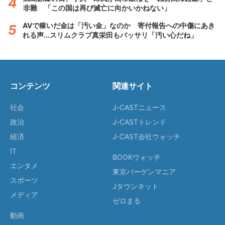
非難 「この国は再び滅亡に向かいかねない」
AVで稼いだ金は「汚い金」なのか 寄付報告への中傷にあき
れる声...スリムクラブ真栄田もバッサリ「汚い心だね」
コンテンツ
関連サイト
社会
J-CASTニュース
政治
J-CASTトレンド
経済
J-CAST会社ウォッチ
IT
BOOKウォッチ
エンタメ
東京バーゲンマニア
スポーツ
Jタウンネット
メディア
ゼロまる
動画