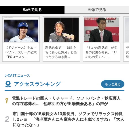
動画で見る
画像で見る
【ドジャース】キム・
新党結成で「「騙し討
「れいわ新選組」が党
登
ヘソン、大リーグ公式
ちにあった気分」と怒
名の変更を発表、「い
女
「PSロースタ...
ったひろゆき妻...
のちの党」へ ...
発
J-CAST ニュース
アクセスランキング
もっと見る
電撃トレードの巨人・リチャード、ソフトバンク・秋広優人
の存在感薄れ...「他球団の方が出場機会ある」の声が
市川團十郎の15歳長女＆13歳長男、ソファでリラックス仲良
し2ショ 「海老蔵さんにも麻央さんにも似てますね」「大人
になったな～」