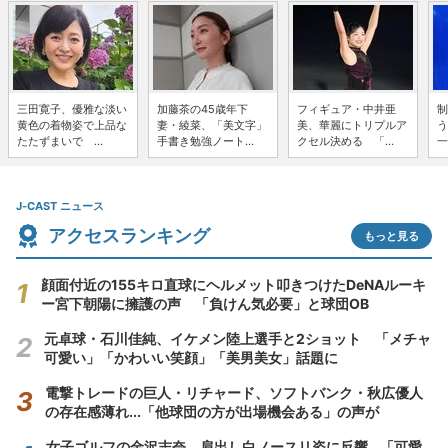
三田寛子、優雅な淡い
加藤茶の45歳年下
フィギュア・中井亜
制
黄色の着物姿で上品な
妻・綾菜、「美文字」
美、華麗にトリプルア
う
たたずまいで ...
手書き勉強ノート...
クセル決める 「...
一
J-CAST ニュース
アクセスランキング
もっと見る
顔面付近の155キロ直球にヘルメット叩きつけたDeNAルーキ
ー宮下朝陽に擁護の声 「負けん気必要」と球団OB
元卓球・石川佳純、イケメン陸上選手と2ショット 「メチャ
可愛い」「かわいい笑顔」「美男美女」話題に
電撃トレードの巨人・リチャード、ソフトバンク・秋広優人
の存在感薄れ...「他球団の方が出場機会ある」の声が
女子ゴルフの金沢志奈、肩出し白ノースリ姿に反響...「可愛