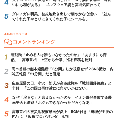
いにも程がある」 ゴルフウェア姿と雰囲気変わって
ダレノガレ明美、被災地炊き出しで細やかな心遣い...「並ん
でくれた子やとりにきてくれた子にシールを」
J-CAST ニュース
コメントランキング
蓮舫氏「止める人は誰もいなかったのか」「あまりにも愕
然」 高市首相「上空から合掌」巡る投稿を批判
高市首相の熊本避難所「3分間」しか視察せず？SNS拡散 内
閣広報官「51分間」だと否定
広島原爆の日、小沢一郎氏が高市政権を「戦前回帰路線」と
非難 「この国は再び滅亡に向かいかねない」
なぜ「戻るな」と言えなかったのか イオン爆発事故で斎藤
幸平氏も逡巡「ボクもできなかっただろうなあ」
高市首相の被災地視察動画が炎上 BGM付き「総理が主役の
PV」に「政権プロパガンダ」批判