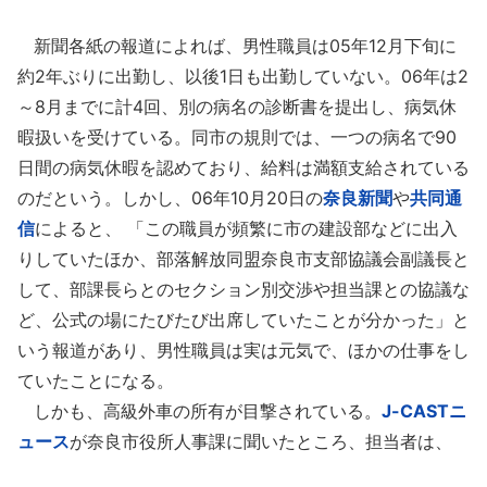
新聞各紙の報道によれば、男性職員は05年12月下旬に
約2年ぶりに出勤し、以後1日も出勤していない。06年は2
～8月までに計4回、別の病名の診断書を提出し、病気休
暇扱いを受けている。同市の規則では、一つの病名で90
日間の病気休暇を認めており、給料は満額支給されている
のだという。しかし、06年10月20日の
奈良新聞
や
共同通
信
によると、 「この職員が頻繁に市の建設部などに出入
りしていたほか、部落解放同盟奈良市支部協議会副議長と
して、部課長らとのセクション別交渉や担当課との協議な
ど、公式の場にたびたび出席していたことが分かった」と
いう報道があり、男性職員は実は元気で、ほかの仕事をし
ていたことになる。
しかも、高級外車の所有が目撃されている。
J-CASTニ
ュース
が奈良市役所人事課に聞いたところ、担当者は、