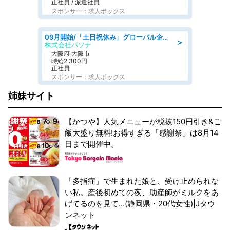
正社員 / 派遣社員
スポンサー：求人ボックス
09月開始/「土日祝休み」グローバル企業での産業保健のお仕事/保健師/高時給/残業なし/服装自由
＞
株式会社パソナ
大阪府 大阪市
時給2,300円
正社員
スポンサー：求人ボックス
姉妹サイト
【かつや】人気メニューが税抜150円引き&ご
飯大盛り無料!お得すぎる「感謝祭」は8月14
日まで開催中。
「多指症」で生まれた娘と、受け止められな
い私。産後初めての夜、助産師がミルクをあ
げてるのを見て...(静岡県・20代女性)|Jタウ
ンネット