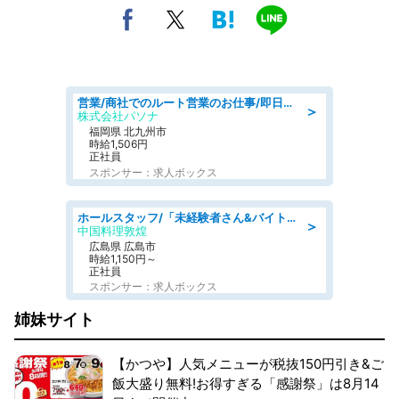
営業/商社でのルート営業のお仕事/即日勤務可/車通勤可/営業
＞
株式会社パソナ
福岡県 北九州市
時給1,506円
正社員
スポンサー：求人ボックス
ホールスタッフ/「未経験者さん&バイトデビューも大歓迎」残業ほぼなし×1日3時間〜勤務OK!フォロー体制も充実/広島県/広島市南区
＞
中国料理敦煌
広島県 広島市
時給1,150円～
正社員
スポンサー：求人ボックス
姉妹サイト
【かつや】人気メニューが税抜150円引き&ご
飯大盛り無料!お得すぎる「感謝祭」は8月14