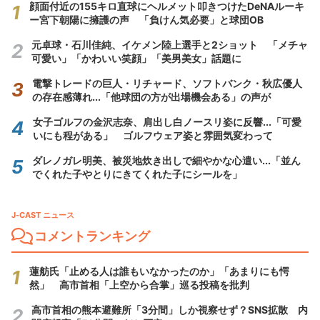
顔面付近の155キロ直球にヘルメット叩きつけたDeNAルーキ
ー宮下朝陽に擁護の声 「負けん気必要」と球団OB
元卓球・石川佳純、イケメン陸上選手と2ショット 「メチャ
可愛い」「かわいい笑顔」「美男美女」話題に
電撃トレードの巨人・リチャード、ソフトバンク・秋広優人
の存在感薄れ...「他球団の方が出場機会ある」の声が
女子ゴルフの金沢志奈、肩出し白ノースリ姿に反響...「可愛
いにも程がある」 ゴルフウェア姿と雰囲気変わって
ダレノガレ明美、被災地炊き出しで細やかな心遣い...「並ん
でくれた子やとりにきてくれた子にシールを」
J-CAST ニュース
コメントランキング
蓮舫氏「止める人は誰もいなかったのか」「あまりにも愕
然」 高市首相「上空から合掌」巡る投稿を批判
高市首相の熊本避難所「3分間」しか視察せず？SNS拡散 内