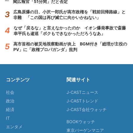
閣広報官「51分間」だと否定
広島原爆の日、小沢一郎氏が高市政権を「戦前回帰路線」と
非難 「この国は再び滅亡に向かいかねない」
なぜ「戻るな」と言えなかったのか イオン爆発事故で斎藤
幸平氏も逡巡「ボクもできなかっただろうなあ」
高市首相の被災地視察動画が炎上 BGM付き「総理が主役の
PV」に「政権プロパガンダ」批判
コンテンツ
関連サイト
社会
J-CASTニュース
政治
J-CASTトレンド
経済
J-CAST会社ウォッチ
IT
BOOKウォッチ
エンタメ
東京バーゲンマニア