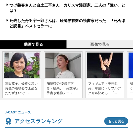
つげ義春さんと白土三平さん カリスマ漫画家、二人の「違い」と
は？
死去した丹羽宇一郎さんは、経済界有数の読書家だった 『死ぬほ
ど読書』ベストセラーに
動画で見る
画像で見る
三田寛子、優雅な淡い
加藤茶の45歳年下
フィギュア・中井亜
制
黄色の着物姿で上品な
妻・綾菜、「美文字」
美、華麗にトリプルア
う
たたずまいで ...
手書き勉強ノート...
クセル決める 「...
一
J-CAST ニュース
アクセスランキング
もっと見る