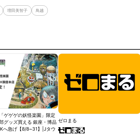
増田美智子
鳥越
「ゲゲゲの妖怪楽園」限定
ゼロまる
郎グッズ買える 銀座・博品
RKへ急げ【8/8~31】|Jタウ