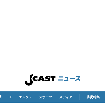
済
IT
エンタメ
スポーツ
メディア
防災特集