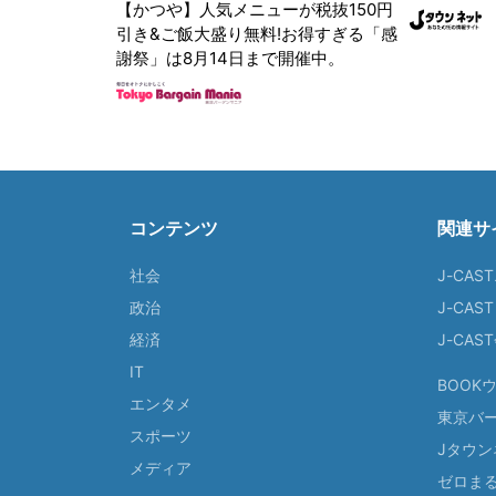
【かつや】人気メニューが税抜150円
引き&ご飯大盛り無料!お得すぎる「感
謝祭」は8月14日まで開催中。
コンテンツ
関連サ
社会
J-CAS
政治
J-CAS
経済
J-CA
IT
BOOK
エンタメ
東京バ
スポーツ
Jタウン
メディア
ゼロま