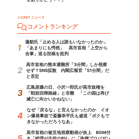
J-CAST ニュース
コメントランキング
蓮舫氏「止める人は誰もいなかったのか」
「あまりにも愕然」 高市首相「上空から
合掌」巡る投稿を批判
高市首相の熊本避難所「3分間」しか視察
せず？SNS拡散 内閣広報官「51分間」だ
と否定
広島原爆の日、小沢一郎氏が高市政権を
「戦前回帰路線」と非難 「この国は再び
滅亡に向かいかねない」
なぜ「戻るな」と言えなかったのか イオ
ン爆発事故で斎藤幸平氏も逡巡「ボクもで
きなかっただろうなあ」
高市首相の被災地視察動画が炎上 BGM付
き「総理が主役のPV」に「政権プロパガン