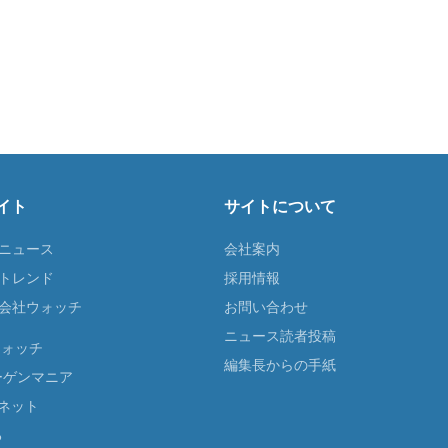
イト
サイトについて
Tニュース
会社案内
Tトレンド
採用情報
ST会社ウォッチ
お問い合わせ
ニュース読者投稿
ウォッチ
編集長からの手紙
ーゲンマニア
ネット
る