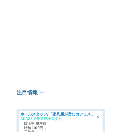
注目情報
PR
ホールスタッフ/「家具屋が営むカフェスタッフ!」週2日～OK!嬉しいまかない付き/岡山県/浅口郡里庄町
＞
AKASE GROUP株式会社
岡山県 里庄町
時給1,100円～
正社員