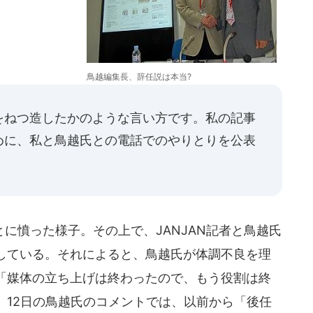
鳥越編集長、辞任説は本当?
をねつ造したかのような言い方です。私の記事
めに、私と鳥越氏との電話でのやりとりを公表
に憤った様子。その上で、JANJAN記者と鳥越氏
している。それによると、鳥越氏が体調不良を理
「媒体の立ち上げは終わったので、もう役割は終
、12日の鳥越氏のコメントでは、以前から「後任