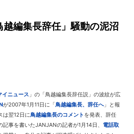
鳥越編集長辞任」騒動の泥沼
マイニュース
」の「鳥越編集長辞任説」の波紋が広
N
が2007年1月11日に「
鳥越編集長、辞任へ
」と報
は翌12日に
鳥越編集長のコメント
を発表、辞任
事を書いたJANJANの記者が1月14日、
電話取