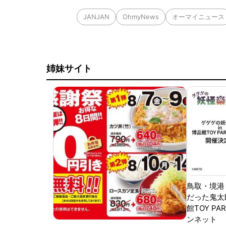
JANJAN
OhmyNews
オーマイニュース
姉妹サイト
鳥取・境港
だった鬼太
館TOY PA
ンネット