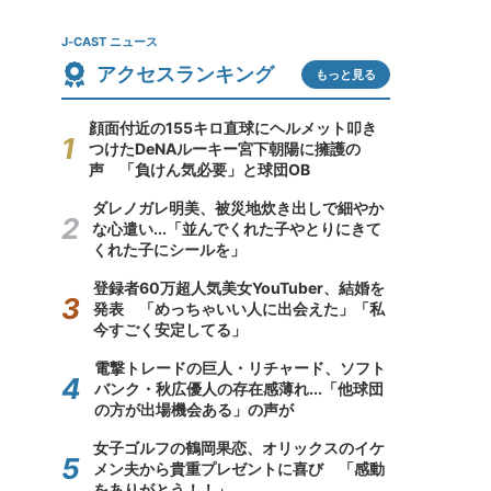
J-CAST ニュース
アクセスランキング
もっと見る
顔面付近の155キロ直球にヘルメット叩き
つけたDeNAルーキー宮下朝陽に擁護の
声 「負けん気必要」と球団OB
ダレノガレ明美、被災地炊き出しで細やか
な心遣い...「並んでくれた子やとりにきて
くれた子にシールを」
登録者60万超人気美女YouTuber、結婚を
発表 「めっちゃいい人に出会えた」「私
今すごく安定してる」
電撃トレードの巨人・リチャード、ソフト
バンク・秋広優人の存在感薄れ...「他球団
の方が出場機会ある」の声が
女子ゴルフの鶴岡果恋、オリックスのイケ
メン夫から貴重プレゼントに喜び 「感動
をありがとう！！」