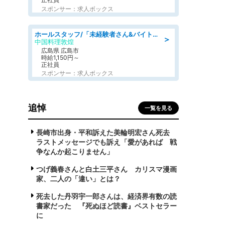
スポンサー：求人ボックス
ホールスタッフ/「未経験者さん&バイトデビューも大歓迎」残業ほぼなし×1日3時間〜勤務OK!フォロー体制も充実/広島県/広島市南区
＞
中国料理敦煌
広島県 広島市
時給1,150円～
正社員
スポンサー：求人ボックス
追悼
一覧を見る
長崎市出身・平和訴えた美輪明宏さん死去
ラストメッセージでも訴え「愛があれば 戦
争なんか起こりません」
つげ義春さんと白土三平さん カリスマ漫画
家、二人の「違い」とは？
死去した丹羽宇一郎さんは、経済界有数の読
書家だった 『死ぬほど読書』ベストセラー
に