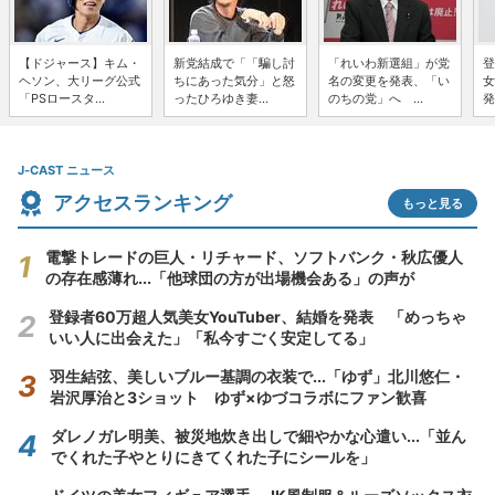
【ドジャース】キム・
新党結成で「「騙し討
「れいわ新選組」が党
登
ヘソン、大リーグ公式
ちにあった気分」と怒
名の変更を発表、「い
女
「PSロースタ...
ったひろゆき妻...
のちの党」へ ...
発
J-CAST ニュース
アクセスランキング
もっと見る
電撃トレードの巨人・リチャード、ソフトバンク・秋広優人
の存在感薄れ...「他球団の方が出場機会ある」の声が
登録者60万超人気美女YouTuber、結婚を発表 「めっちゃ
いい人に出会えた」「私今すごく安定してる」
羽生結弦、美しいブルー基調の衣装で...「ゆず」北川悠仁・
岩沢厚治と3ショット ゆず×ゆづコラボにファン歓喜
ダレノガレ明美、被災地炊き出しで細やかな心遣い...「並ん
でくれた子やとりにきてくれた子にシールを」