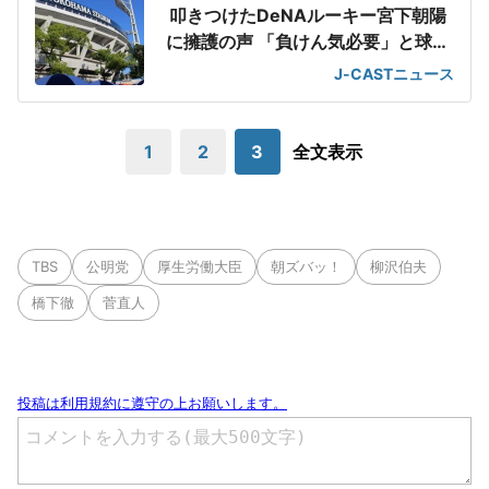
叩きつけたDeNAルーキー宮下朝陽
に擁護の声 「負けん気必要」と球団
OB
J-CASTニュース
1
2
3
全文表示
TBS
公明党
厚生労働大臣
朝ズバッ！
柳沢伯夫
橋下徹
菅直人