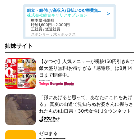
組立・組付け/高収入/日払いOK/寮費無料/交替制/20・30・40代活躍中
＞
株式会社綜合キャリアオプション
熊本県 菊陽町
時給1,600円～2,000円
正社員 / 派遣社員
スポンサー：求人ボックス
姉妹サイト
【かつや】人気メニューが税抜150円引き&ご
飯大盛り無料!お得すぎる「感謝祭」は8月14
日まで開催中。
「孫にあげると思って、あなたにこれをあげ
る」 真夏の山道で見知らぬお婆さんに握らさ
れたもの(山口県・30代女性)|Jタウンネット
ゼロまる