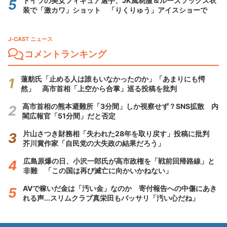
ドイツの美女フィギュア選手、JK風制服＆ルーズソックス衣
装で「激カワ」ショット 「りくりゅう」アイスショーで
J-CAST ニュース
コメントランキング
蓮舫氏「止める人は誰もいなかったのか」「あまりにも愕
然」 高市首相「上空から合掌」巡る投稿を批判
高市首相の熊本避難所「3分間」しか視察せず？SNS拡散 内
閣広報官「51分間」だと否定
片山さつき財務相「失われた28年を取り戻す」投稿に批判
芥川賞作家「自民党の大失政の結果だろう」
広島原爆の日、小沢一郎氏が高市政権を「戦前回帰路線」と
非難 「この国は再び滅亡に向かいかねない」
AVで稼いだ金は「汚い金」なのか 寄付報告への中傷にあき
れる声...スリムクラブ真栄田もバッサリ「汚い心だね」