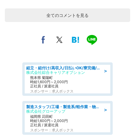
全てのコメントを見る
組立・組付け/高収入/日払いOK/寮完備/交替制/20・30・40代活躍中
＞
株式会社綜合キャリアオプション
熊本県 菊陽町
時給1,600円～2,000円
正社員 / 派遣社員
スポンサー：求人ボックス
製造スタッフ/工場・製造系/軽作業・物流系 祝い金5万 月30万超 土日休みで稼げる車のシート製造
＞
株式会社グローアップ
福岡県 苅田町
時給1,600円～2,000円
正社員 / 派遣社員
スポンサー：求人ボックス