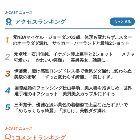
J-CAST ニュース
アクセスランキング
もっと見る
元NBAマイケル・ジョーダン63歳、体形も変わらず...スター
のオーラダダ漏れ サッカー・ハーランドと最強2ショット
元卓球・石川佳純、イケメン陸上選手と2ショット 「メチャ
可愛い」「かわいい笑顔」「美男美女」話題に
伊藤蘭、透け感黒ロングドレス姿で色気ダダ漏れ...変わらぬ
美貌の衝撃 「ずっと変わらず綺麗」「美しすぎ」
国際結婚のフェンシング松山恭助、美人妻を抱きしめ...世界
選手権のオフショット 美男美女カップルにドキっ
三田寛子、優雅な淡い黄色の着物姿で上品なたたずまいで
「めちゃくちゃ綺麗」「涼しげ」美貌ダダ漏れ
J-CAST ニュース
コメントランキング