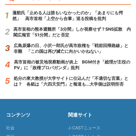
蓮舫氏「止める人は誰もいなかったのか」「あまりにも愕
然」 高市首相「上空から合掌」巡る投稿を批判
高市首相の熊本避難所「3分間」しか視察せず？SNS拡散 内
閣広報官「51分間」だと否定
広島原爆の日、小沢一郎氏が高市政権を「戦前回帰路線」と
非難 「この国は再び滅亡に向かいかねない」
高市首相の被災地視察動画が炎上 BGM付き「総理が主役の
PV」に「政権プロパガンダ」批判
処分の東大教授が大学サイトに仕込んだ「不適切な言葉」と
は？ 各紙は「六四天安門」と報道も...大学側は説明拒否
コンテンツ
関連サイト
社会
J-CASTニュース