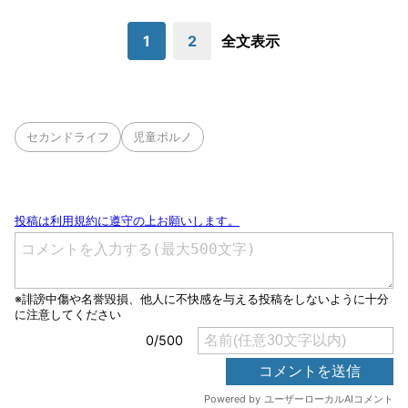
1
2
全文表示
セカンドライフ
児童ポルノ