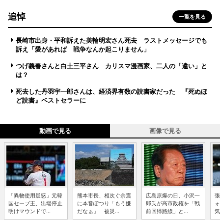
追悼
一覧を見る
長崎市出身・平和訴えた美輪明宏さん死去 ラストメッセージでも
訴え「愛があれば 戦争なんか起こりません」
つげ義春さんと白土三平さん カリスマ漫画家、二人の「違い」と
は？
死去した丹羽宇一郎さんは、経済界有数の読書家だった 『死ぬほ
ど読書』ベストセラーに
動画で見る
画像で見る
「異物使用疑惑」元韓
熊本市長、相次ぐ余震
広島原爆の日、小沢一
張
国セーブ王、出場停止
に本音ぽつり「もう嫌
郎氏が高市政権を「戦
ォ
明けマウンドで...
だなぁ」 被災...
前回帰路線」と...
気