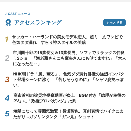
J-CAST ニュース
アクセスランキング
もっと見る
サッカー・ハーランドの美女モデル恋人、超ミニ丈ワンピで
色気ダダ漏れ すらり神スタイルの美貌
市川團十郎の15歳長女＆13歳長男、ソファでリラックス仲良
し2ショ 「海老蔵さんにも麻央さんにも似てますね」「大人
になったな～」
NHK朝ドラ「風、薫る」、色気ダダ漏れ俳優の強烈インパク
ト登場シーンに沸く 「苦しそうなのに」「シャツ姿艶っぽ
い」
高市首相の被災地視察動画が炎上 BGM付き「総理が主役の
PV」に「政権プロパガンダ」批判
短髪になって雰囲気激変！長瀬智也、真剣表情でバイクにま
たがり...ガソリンタンク「ガン見」ショット