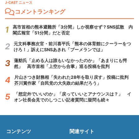
J-CAST ニュース
コメントランキング
高市首相の熊本避難所「3分間」しか視察せず？SNS拡散 内
閣広報官「51分間」だと否定
元文科事務次官・前川喜平氏「熊本の体育館にクーラーをつ
けろ！」訴えにSNSあきれ「ブーメランでは」
蓮舫氏「止める人は誰もいなかったのか」「あまりにも愕
然」 高市首相「上空から合掌」巡る投稿を批判
片山さつき財務相「失われた28年を取り戻す」投稿に批判
芥川賞作家「自民党の大失政の結果だろう」
「想定外でいいのか」「戻っていいとアナウンスは？」 イ
オン社長会見でのしつこい記者質問に疑問も続々
コンテンツ
関連サイト