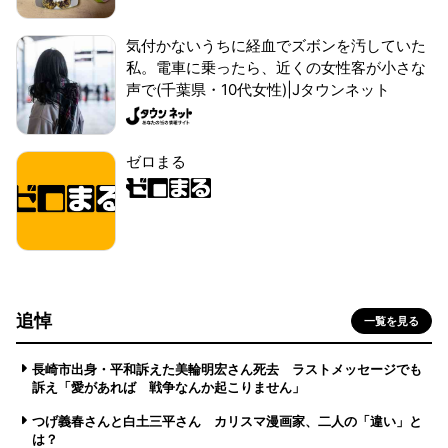
気付かないうちに経血でズボンを汚していた
私。電車に乗ったら、近くの女性客が小さな
声で(千葉県・10代女性)|Jタウンネット
ゼロまる
追悼
一覧を見る
長崎市出身・平和訴えた美輪明宏さん死去 ラストメッセージでも
訴え「愛があれば 戦争なんか起こりません」
つげ義春さんと白土三平さん カリスマ漫画家、二人の「違い」と
は？