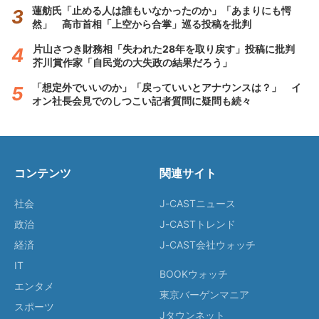
蓮舫氏「止める人は誰もいなかったのか」「あまりにも愕
然」 高市首相「上空から合掌」巡る投稿を批判
片山さつき財務相「失われた28年を取り戻す」投稿に批判
芥川賞作家「自民党の大失政の結果だろう」
「想定外でいいのか」「戻っていいとアナウンスは？」 イ
オン社長会見でのしつこい記者質問に疑問も続々
コンテンツ
関連サイト
社会
J-CASTニュース
政治
J-CASTトレンド
経済
J-CAST会社ウォッチ
IT
BOOKウォッチ
エンタメ
東京バーゲンマニア
スポーツ
Jタウンネット