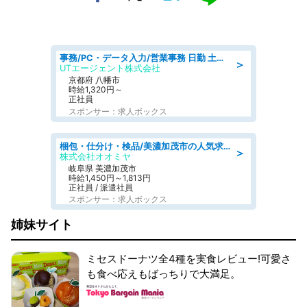
事務/PC・データ入力/営業事務 日勤 土日祝休み オフィス家具の会社で一般事務
＞
UTエージェント株式会社
京都府 八幡市
時給1,320円～
正社員
スポンサー：求人ボックス
梱包・仕分け・検品/美濃加茂市の人気求人仕分け/高時給/長期休暇充実
＞
株式会社オオミヤ
岐阜県 美濃加茂市
時給1,450円～1,813円
正社員 / 派遣社員
スポンサー：求人ボックス
姉妹サイト
ミセスドーナツ全4種を実食レビュー!可愛さ
も食べ応えもばっちりで大満足。