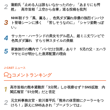
蓮舫氏「止める人は誰もいなかったのか」「あまりにも愕
然」 高市首相「上空から合掌」巡る投稿を批判
NHK朝ドラ「風、薫る」、色気ダダ漏れ俳優の強烈インパク
ト登場シーンに沸く 「苦しそうなのに」「シャツ姿艶っぽ
い」
サッカー・ハーランドの美女モデル恋人、超ミニ丈ワンピで
色気ダダ漏れ すらり神スタイルの美貌
家族旅行の機内で「パパだけ別席」あり？ 5児の父・エハラ
マサヒロが明かした座席配置の理由
J-CAST ニュース
コメントランキング
高市首相の熊本避難所「3分間」しか視察せず？SNS拡散 内
閣広報官「51分間」だと否定
元文科事務次官・前川喜平氏「熊本の体育館にクーラーをつ
けろ！」訴えにSNSあきれ「ブーメランでは」