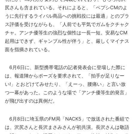
尻さんも含まれている。それによると、「ペプシCMのよ
うに先行するライバル商品への挑戦役には最適」とのプラ
ス評価を受けながらも、「人前でも平気でガムをクチャク
チャ。アンチ優等生の強烈な個性は一長一短。安易なCM
起用はできず、ギャンブル性が伴う」と、厳しくマイナス
面を指摘されている。
6月6日に、新型携帯電話の記者発表会に登場した際に
は、報道陣からポーズを要求されて、「拍手が足りなー
い!」とおどけてみせたり、「えーっ、腰痛い」と言い放
つ一幕があった。このような場で「アンチ優等生的発言」
が飛び出すのは異例だ。
6月8日に埼玉県のFM局「NACK5」で放送された番組で
は、沢尻さんと長沢まさみさんが初共演。長沢さんは敬語