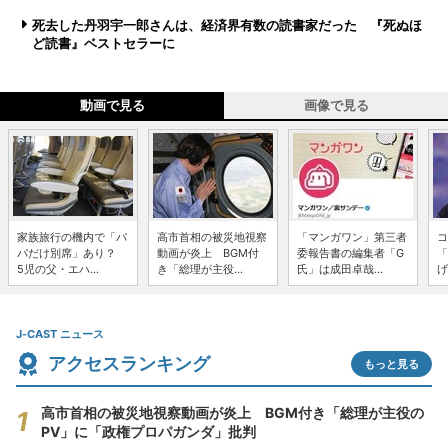
死去した丹羽宇一郎さんは、経済界有数の読書家だった 『死ぬほ
ど読書』ベストセラーに
動画で見る
画像で見る
家族旅行の機内で「パ
高市首相の被災地視察
「マンガワン」第三者
コ
パだけ別席」あり？
動画が炎上 BGM付
委報告書の編集者「G
「
5児の父・エハ...
き「総理が主役...
氏」は成田卓哉...
げ
J-CAST ニュース
アクセスランキング
もっと見る
高市首相の被災地視察動画が炎上 BGM付き「総理が主役の
PV」に「政権プロパガンダ」批判