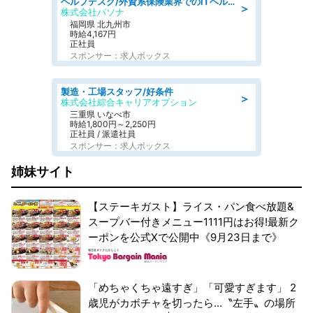
ヘルプデスク/外資系保険業界でのITヘルプデスク業務/駅近/即日勤務可/ヘルプデスク
＞
株式会社パソナ
福岡県 北九州市
時給4,167円
正社員
スポンサー：求人ボックス
製造・工場スタッフ/好条件
＞
株式会社綜合キャリアオプション
三重県 いなべ市
時給1,800円～2,250円
正社員 / 派遣社員
スポンサー：求人ボックス
姉妹サイト
【ステーキガスト】ライス・パン食べ放題&
スープバー付きメニュー1111円はお得!最新ク
ーポンを公式Xで公開中《9月23日まで》
「めちゃくちゃ遠すぎ」「可愛すぎます」 2
歳児がカボチャを切ったら...〝左手〟の場所