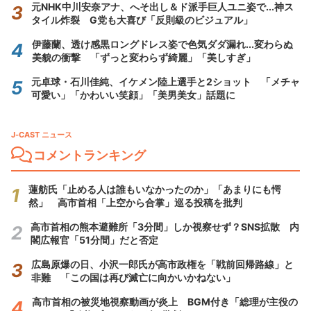
元NHK中川安奈アナ、へそ出し＆ド派手巨人ユニ姿で...神ス
タイル炸裂 G党も大喜び「反則級のビジュアル」
伊藤蘭、透け感黒ロングドレス姿で色気ダダ漏れ...変わらぬ
美貌の衝撃 「ずっと変わらず綺麗」「美しすぎ」
元卓球・石川佳純、イケメン陸上選手と2ショット 「メチャ
可愛い」「かわいい笑顔」「美男美女」話題に
J-CAST ニュース
コメントランキング
蓮舫氏「止める人は誰もいなかったのか」「あまりにも愕
然」 高市首相「上空から合掌」巡る投稿を批判
高市首相の熊本避難所「3分間」しか視察せず？SNS拡散 内
閣広報官「51分間」だと否定
広島原爆の日、小沢一郎氏が高市政権を「戦前回帰路線」と
非難 「この国は再び滅亡に向かいかねない」
高市首相の被災地視察動画が炎上 BGM付き「総理が主役の