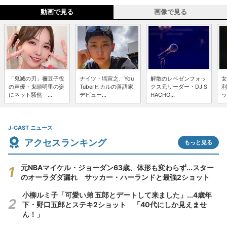
動画で見る
画像で見る
「鬼滅の刃」禰豆子役
ナイツ・塙宣之、You
解散のレペゼンフォッ
女
の声優・鬼頭明里の姿
Tuberヒカルの落語家
クス元リーダー・DJ S
利
にネット騒然 ...
デビュー...
HACHO...
ッ
J-CAST ニュース
アクセスランキング
もっと見る
元NBAマイケル・ジョーダン63歳、体形も変わらず...スター
のオーラダダ漏れ サッカー・ハーランドと最強2ショット
小柳ルミ子「可愛い弟 五郎とデートして来ました」...4歳年
下・野口五郎とステキ2ショット 「40代にしか見えませ
ん！」