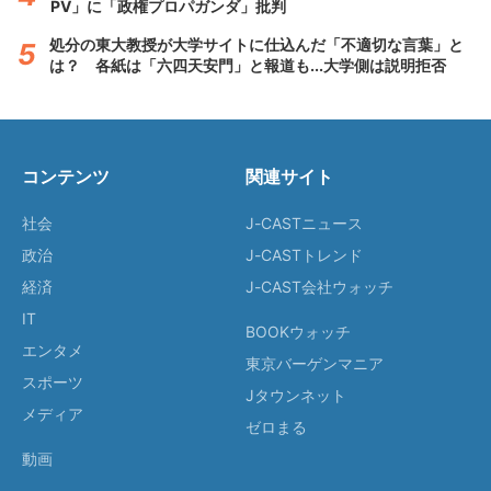
PV」に「政権プロパガンダ」批判
処分の東大教授が大学サイトに仕込んだ「不適切な言葉」と
は？ 各紙は「六四天安門」と報道も...大学側は説明拒否
コンテンツ
関連サイト
社会
J-CASTニュース
政治
J-CASTトレンド
経済
J-CAST会社ウォッチ
IT
BOOKウォッチ
エンタメ
東京バーゲンマニア
スポーツ
Jタウンネット
メディア
ゼロまる
動画