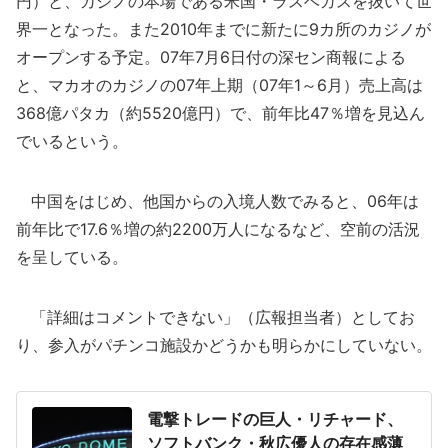
円）と、カジノの本場である米国・ラスベガスを抜いて世
界一となった。また2010年までに新たに9カ所のカジノが
オープンする予定。07年7月6日付の深セン商報による
と、マカオのカジノの07年上期（07年1～6月）売上高は
368億パタカ（約5520億円）で、前年比47％増を見込ん
でいるという。
中国をはじめ、他国からの入境人数でみると、06年は
前年比で17.6％増の約2200万人になるなど、空前の活況
を呈している。
「詳細はコメントできない」（広報担当者）としてお
り、参入がパチンコ施設かどうかも明らかにしていない。
電撃トレードの巨人・リチャード、
ソフトバンク・秋広優人の存在感薄