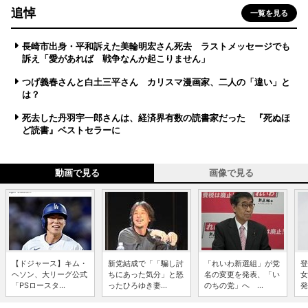
追悼
一覧を見る
長崎市出身・平和訴えた美輪明宏さん死去 ラストメッセージでも
訴え「愛があれば 戦争なんか起こりません」
つげ義春さんと白土三平さん カリスマ漫画家、二人の「違い」と
は？
死去した丹羽宇一郎さんは、経済界有数の読書家だった 『死ぬほ
ど読書』ベストセラーに
動画で見る
画像で見る
【ドジャース】キム・
新党結成で「「騙し討
「れいわ新選組」が党
登
ヘソン、大リーグ公式
ちにあった気分」と怒
名の変更を発表、「い
女
「PSロースタ...
ったひろゆき妻...
のちの党」へ ...
発