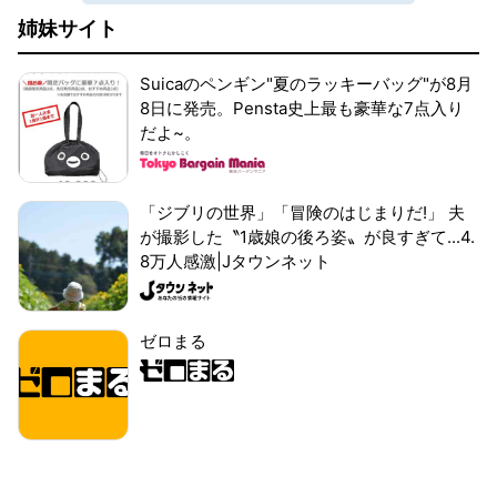
姉妹サイト
Suicaのペンギン"夏のラッキーバッグ"が8月
8日に発売。Pensta史上最も豪華な7点入り
だよ~。
「ジブリの世界」「冒険のはじまりだ!」 夫
が撮影した〝1歳娘の後ろ姿〟が良すぎて...4.
8万人感激|Jタウンネット
ゼロまる