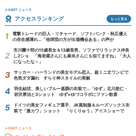
J-CAST ニュース
アクセスランキング
もっと見る
電撃トレードの巨人・リチャード、ソフトバンク・秋広優人
の存在感薄れ...「他球団の方が出場機会ある」の声が
市川團十郎の15歳長女＆13歳長男、ソファでリラックス仲良
し2ショ 「海老蔵さんにも麻央さんにも似てますね」「大人
になったな～」
サッカー・ハーランドの美女モデル恋人、超ミニ丈ワンピで
色気ダダ漏れ すらり神スタイルの美貌
羽生結弦、美しいブルー基調の衣装で...「ゆず」北川悠仁・
岩沢厚治と3ショット ゆず×ゆづコラボにファン歓喜
ドイツの美女フィギュア選手、JK風制服＆ルーズソックス衣
装で「激カワ」ショット 「りくりゅう」アイスショーで
J-CAST ニュース