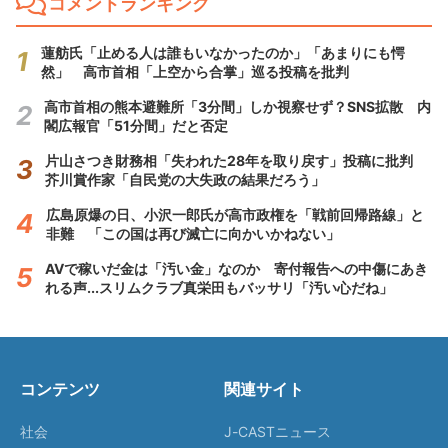
コメントランキング
蓮舫氏「止める人は誰もいなかったのか」「あまりにも愕
然」 高市首相「上空から合掌」巡る投稿を批判
高市首相の熊本避難所「3分間」しか視察せず？SNS拡散 内
閣広報官「51分間」だと否定
片山さつき財務相「失われた28年を取り戻す」投稿に批判
芥川賞作家「自民党の大失政の結果だろう」
広島原爆の日、小沢一郎氏が高市政権を「戦前回帰路線」と
非難 「この国は再び滅亡に向かいかねない」
AVで稼いだ金は「汚い金」なのか 寄付報告への中傷にあき
れる声...スリムクラブ真栄田もバッサリ「汚い心だね」
コンテンツ
関連サイト
社会
J-CASTニュース