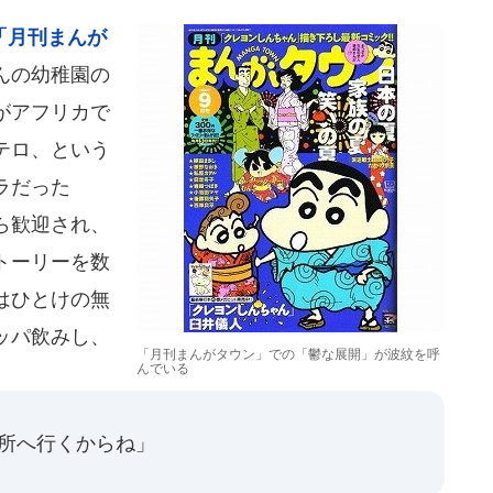
「月刊まんが
ゃんの幼稚園の
がアフリカで
テロ、という
ラだった
ら歓迎され、
トーリーを数
はひとけの無
ッパ飲みし、
「月刊まんがタウン」での「鬱な展開」が波紋を呼
んでいる
の所へ行くからね」