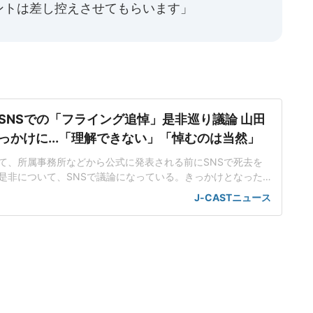
ントは差し控えさせてもらいます」
SNSでの「フライング追悼」是非巡り議論 山田
っかけに...「理解できない」「悼むのは当然」
て、所属事務所などから公式に発表される前にSNSで死去を
是非について、SNSで議論になっている。きっかけとなった
の山田五郎さんの死去だ。2026年7月22日15時に公式YouT
J-CASTニュース
発表されたが、これが公開されるよりも前に、SNSで山田さんの
投稿が一部で見られた。24年に原発不明がん公表、2年の闘病