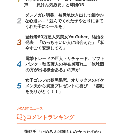
声 「負けん気必要」と球団OB
ダレノガレ明美、被災地炊き出しで細やか
な心遣い...「並んでくれた子やとりにきて
くれた子にシールを」
登録者60万超人気美女YouTuber、結婚を
発表 「めっちゃいい人に出会えた」「私
今すごく安定してる」
電撃トレードの巨人・リチャード、ソフト
バンク・秋広優人の存在感薄れ...「他球団
の方が出場機会ある」の声が
女子ゴルフの鶴岡果恋、オリックスのイケ
メン夫から貴重プレゼントに喜び 「感動
をありがとう！！」
J-CAST ニュース
コメントランキング
蓮舫氏「止める人は誰もいなかったのか」