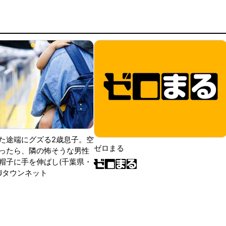
た途端にグズる2歳息子。空
ゼロまる
ったら、隣の怖そうな男性
帽子に手を伸ばし(千葉県・
|Jタウンネット