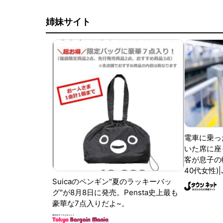
姉妹サイト
電車に乗っ
いた席に座
客が息子の
40代女性)
Suicaのペンギン"夏のラッキーバッ
グ"が8月8日に発売。Pensta史上最も
豪華な7点入りだよ~。