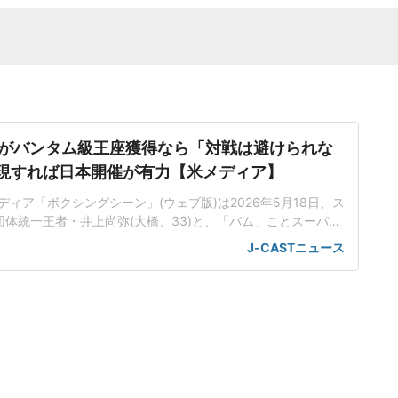
がバンタム級王座獲得なら「対戦は避けられな
.実現すれば日本開催が有力【米メディア】
ィア「ボクシングシーン」(ウェブ版)は2026年5月18日、ス
団体統一王者・井上尚弥(大橋、33)と、「バム」ことスーパー
王者ジェシー・ロドリゲス(米国、26)の対戦の可能性に言及し
J-CASTニュース
信じられないほど意欲的な若者」ロドリゲスは、井上よりも2
BC・WBO世界スーパーフライ級3団体統一王者だ。プロ戦績は