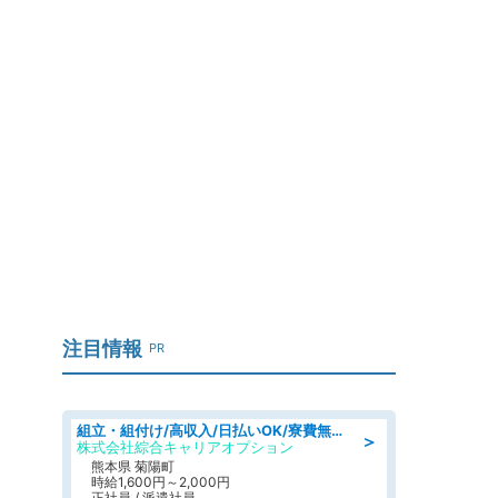
り
注目情報
PR
組立・組付け/高収入/日払いOK/寮費無料/交替制/20・30・40代活躍中
＞
株式会社綜合キャリアオプション
熊本県 菊陽町
時給1,600円～2,000円
正社員 / 派遣社員