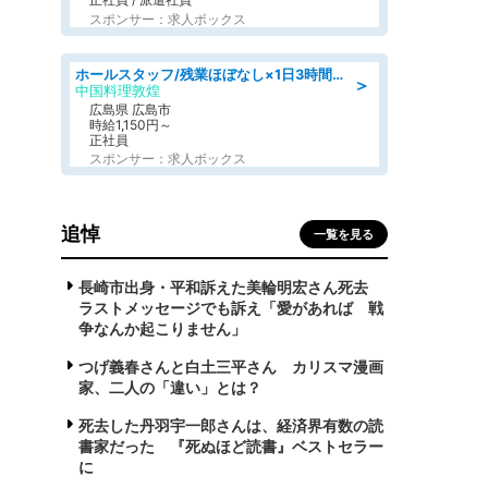
スポンサー：求人ボックス
ホールスタッフ/残業ほぼなし×1日3時間〜勤務OK!フォロー体制も充実/広島県/広島市南区
＞
中国料理敦煌
広島県 広島市
時給1,150円～
正社員
スポンサー：求人ボックス
追悼
一覧を見る
長崎市出身・平和訴えた美輪明宏さん死去
ラストメッセージでも訴え「愛があれば 戦
争なんか起こりません」
つげ義春さんと白土三平さん カリスマ漫画
家、二人の「違い」とは？
死去した丹羽宇一郎さんは、経済界有数の読
書家だった 『死ぬほど読書』ベストセラー
に