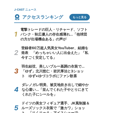
J-CAST ニュース
アクセスランキング
もっと見る
電撃トレードの巨人・リチャード、ソフト
バンク・秋広優人の存在感薄れ...「他球団
の方が出場機会ある」の声が
登録者60万超人気美女YouTuber、結婚を
発表 「めっちゃいい人に出会えた」「私
今すごく安定してる」
羽生結弦、美しいブルー基調の衣装で...
「ゆず」北川悠仁・岩沢厚治と3ショッ
ト ゆず×ゆづコラボにファン歓喜
ダレノガレ明美、被災地炊き出しで細やか
な心遣い...「並んでくれた子やとりにきて
くれた子にシールを」
ドイツの美女フィギュア選手、JK風制服＆
ルーズソックス衣装で「激カワ」ショッ
ト 「りくりゅう」アイスショーで