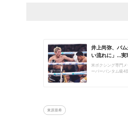
井上尚弥、バム
い流れに」..
米ボクシング専門メデ
ーパーバンタム級4
フライ級3団体統一
た。「ロドリゲスは
階級下のWBA・W
23戦全勝
東原亜希