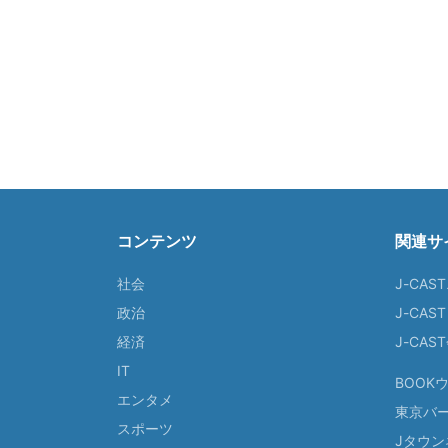
コンテンツ
関連サ
社会
J-CAS
政治
J-CAS
経済
J-CA
IT
BOOK
エンタメ
東京バ
スポーツ
Jタウン