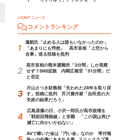
J-CAST ニュース
コメントランキング
蓮舫氏「止める人は誰もいなかったのか」
「あまりにも愕然」 高市首相「上空から
合掌」巡る投稿を批判
高市首相の熊本避難所「3分間」しか視察
せず？SNS拡散 内閣広報官「51分間」だ
と否定
片山さつき財務相「失われた28年を取り戻
す」投稿に批判 芥川賞作家「自民党の大
失政の結果だろう」
広島原爆の日、小沢一郎氏が高市政権を
「戦前回帰路線」と非難 「この国は再び
滅亡に向かいかねない」
AVで稼いだ金は「汚い金」なのか 寄付報
告への中傷にあきれる声...スリムクラブ真