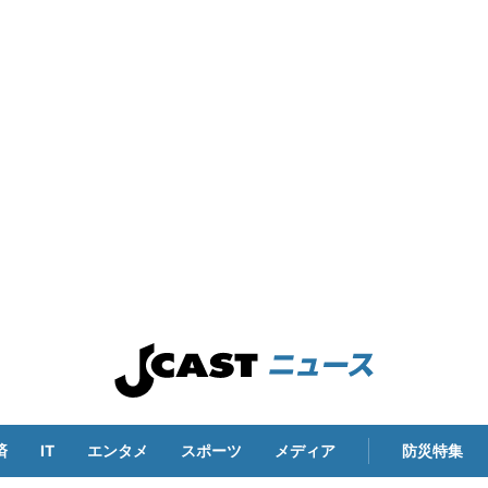
済
IT
エンタメ
スポーツ
メディア
防災特集