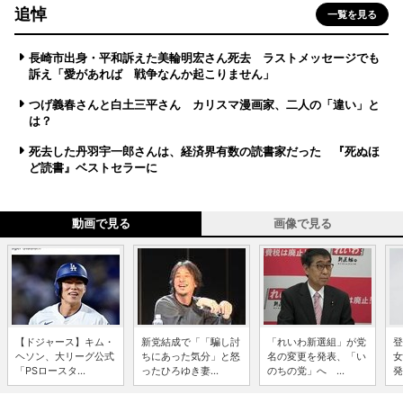
追悼
一覧を見る
長崎市出身・平和訴えた美輪明宏さん死去 ラストメッセージでも
訴え「愛があれば 戦争なんか起こりません」
つげ義春さんと白土三平さん カリスマ漫画家、二人の「違い」と
は？
死去した丹羽宇一郎さんは、経済界有数の読書家だった 『死ぬほ
ど読書』ベストセラーに
動画で見る
画像で見る
【ドジャース】キム・
新党結成で「「騙し討
「れいわ新選組」が党
登
ヘソン、大リーグ公式
ちにあった気分」と怒
名の変更を発表、「い
女
「PSロースタ...
ったひろゆき妻...
のちの党」へ ...
発