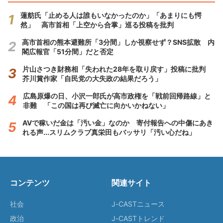
蓮舫氏「止める人は誰もいなかったのか」「あまりにも愕
然」 高市首相「上空から合掌」巡る投稿を批判
高市首相の熊本避難所「3分間」しか視察せず？SNS拡散 内
閣広報官「51分間」だと否定
片山さつき財務相「失われた28年を取り戻す」投稿に批判
芥川賞作家「自民党の大失政の結果だろう」
広島原爆の日、小沢一郎氏が高市政権を「戦前回帰路線」と
非難 「この国は再び滅亡に向かいかねない」
AVで稼いだ金は「汚い金」なのか 寄付報告への中傷にあき
れる声...スリムクラブ真栄田もバッサリ「汚い心だね」
コンテンツ
関連サイト
社会
J-CASTニュース
政治
J-CASTトレンド