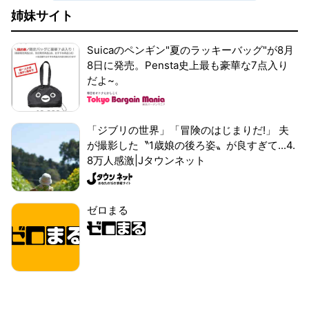
姉妹サイト
Suicaのペンギン"夏のラッキーバッグ"が8月
8日に発売。Pensta史上最も豪華な7点入り
だよ~。
「ジブリの世界」「冒険のはじまりだ!」 夫
が撮影した〝1歳娘の後ろ姿〟が良すぎて...4.
8万人感激|Jタウンネット
ゼロまる