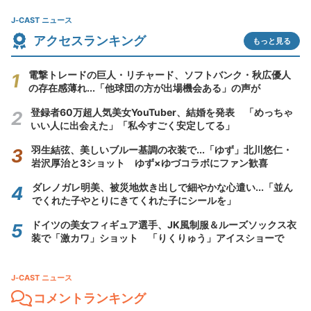
J-CAST ニュース
アクセスランキング
もっと見る
電撃トレードの巨人・リチャード、ソフトバンク・秋広優人
の存在感薄れ...「他球団の方が出場機会ある」の声が
登録者60万超人気美女YouTuber、結婚を発表 「めっちゃ
いい人に出会えた」「私今すごく安定してる」
羽生結弦、美しいブルー基調の衣装で...「ゆず」北川悠仁・
岩沢厚治と3ショット ゆず×ゆづコラボにファン歓喜
ダレノガレ明美、被災地炊き出しで細やかな心遣い...「並ん
でくれた子やとりにきてくれた子にシールを」
ドイツの美女フィギュア選手、JK風制服＆ルーズソックス衣
装で「激カワ」ショット 「りくりゅう」アイスショーで
J-CAST ニュース
コメントランキング