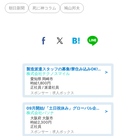
朝日新聞
死に神コラム
鳩山邦夫
製造派遣スタッフの募集!寮住み込みOK!カーエアコンの検査業務 denso aichi
＞
株式会社テクノスマイル
愛知県 岡崎市
時給1,800円
正社員 / 派遣社員
スポンサー：求人ボックス
09月開始/「土日祝休み」グローバル企業での産業保健のお仕事/保健師/高時給/残業なし/服装自由
＞
株式会社パソナ
大阪府 大阪市
時給2,300円
正社員
スポンサー：求人ボックス