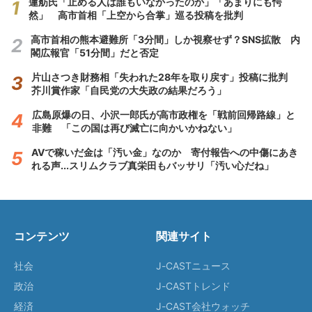
蓮舫氏「止める人は誰もいなかったのか」「あまりにも愕
然」 高市首相「上空から合掌」巡る投稿を批判
高市首相の熊本避難所「3分間」しか視察せず？SNS拡散 内
閣広報官「51分間」だと否定
片山さつき財務相「失われた28年を取り戻す」投稿に批判
芥川賞作家「自民党の大失政の結果だろう」
広島原爆の日、小沢一郎氏が高市政権を「戦前回帰路線」と
非難 「この国は再び滅亡に向かいかねない」
AVで稼いだ金は「汚い金」なのか 寄付報告への中傷にあき
れる声...スリムクラブ真栄田もバッサリ「汚い心だね」
コンテンツ
関連サイト
社会
J-CASTニュース
政治
J-CASTトレンド
経済
J-CAST会社ウォッチ