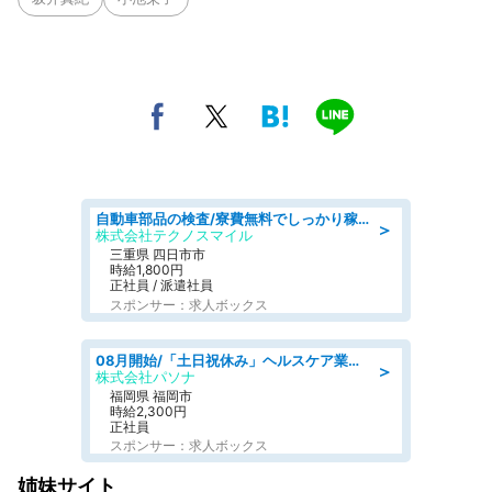
自動車部品の検査/寮費無料でしっかり稼げる denso aichi
＞
株式会社テクノスマイル
三重県 四日市市
時給1,800円
正社員 / 派遣社員
スポンサー：求人ボックス
08月開始/「土日祝休み」ヘルスケア業界の産業保健師/高時給/未経験OK/要資格:保健師、正看護師
＞
株式会社パソナ
福岡県 福岡市
時給2,300円
正社員
スポンサー：求人ボックス
姉妹サイト