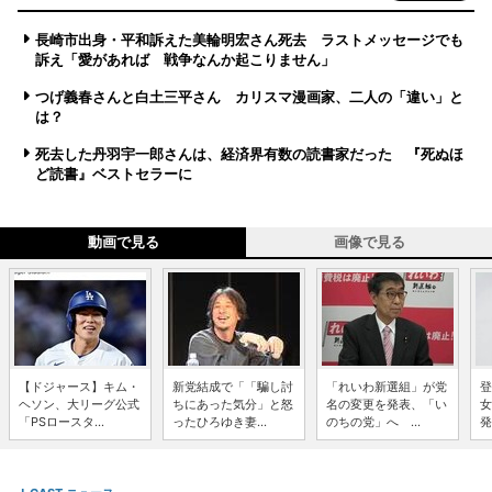
長崎市出身・平和訴えた美輪明宏さん死去 ラストメッセージでも
訴え「愛があれば 戦争なんか起こりません」
つげ義春さんと白土三平さん カリスマ漫画家、二人の「違い」と
は？
死去した丹羽宇一郎さんは、経済界有数の読書家だった 『死ぬほ
ど読書』ベストセラーに
動画で見る
画像で見る
【ドジャース】キム・
新党結成で「「騙し討
「れいわ新選組」が党
登
ヘソン、大リーグ公式
ちにあった気分」と怒
名の変更を発表、「い
女
「PSロースタ...
ったひろゆき妻...
のちの党」へ ...
発