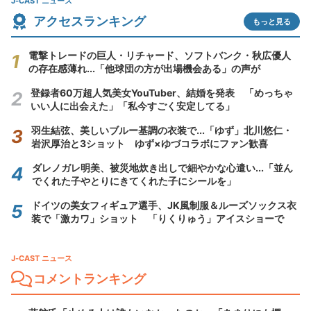
J-CAST ニュース
アクセスランキング
もっと見る
電撃トレードの巨人・リチャード、ソフトバンク・秋広優人
の存在感薄れ...「他球団の方が出場機会ある」の声が
登録者60万超人気美女YouTuber、結婚を発表 「めっちゃ
いい人に出会えた」「私今すごく安定してる」
羽生結弦、美しいブルー基調の衣装で...「ゆず」北川悠仁・
岩沢厚治と3ショット ゆず×ゆづコラボにファン歓喜
ダレノガレ明美、被災地炊き出しで細やかな心遣い...「並ん
でくれた子やとりにきてくれた子にシールを」
ドイツの美女フィギュア選手、JK風制服＆ルーズソックス衣
装で「激カワ」ショット 「りくりゅう」アイスショーで
J-CAST ニュース
コメントランキング