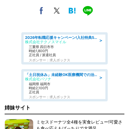
2026年転職応援キャンペーン!入社特典58万円/デンソーで働こう!自動車工場で小型部品の検査業務 denso aichi
＞
株式会社テクノスマイル
三重県 四日市市
時給1,800円
正社員 / 派遣社員
スポンサー：求人ボックス
「土日祝休み」未経験OK医療機関での治験コーディネーターのお仕事
＞
株式会社パソナ
福岡県 福岡市
時給2,100円
正社員
スポンサー：求人ボックス
姉妹サイト
ミセスドーナツ全4種を実食レビュー!可愛さ
も食べ応えもばっちりで大満足。