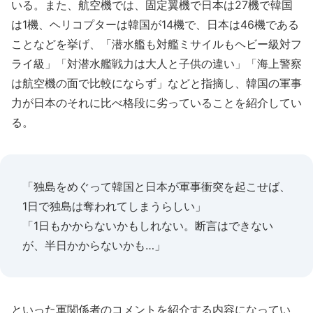
いる。また、航空機では、固定翼機で日本は27機で韓国
は1機、ヘリコプターは韓国が14機で、日本は46機である
ことなどを挙げ、「潜水艦も対艦ミサイルもヘビー級対フ
ライ級」「対潜水艦戦力は大人と子供の違い」「海上警察
は航空機の面で比較にならず」などと指摘し、韓国の軍事
力が日本のそれに比べ格段に劣っていることを紹介してい
る。
「独島をめぐって韓国と日本が軍事衝突を起こせば、
1日で独島は奪われてしまうらしい」
「1日もかからないかもしれない。断言はできない
が、半日かからないかも…」
といった軍関係者のコメントを紹介する内容になってい