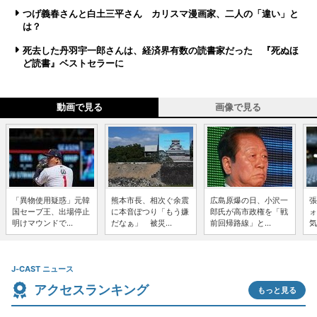
つげ義春さんと白土三平さん カリスマ漫画家、二人の「違い」と
は？
死去した丹羽宇一郎さんは、経済界有数の読書家だった 『死ぬほ
ど読書』ベストセラーに
動画で見る
画像で見る
「異物使用疑惑」元韓
熊本市長、相次ぐ余震
広島原爆の日、小沢一
張
国セーブ王、出場停止
に本音ぽつり「もう嫌
郎氏が高市政権を「戦
ォ
明けマウンドで...
だなぁ」 被災...
前回帰路線」と...
気
J-CAST ニュース
アクセスランキング
もっと見る