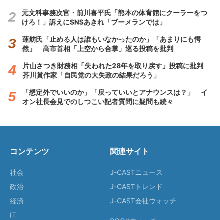
元文科事務次官・前川喜平氏「熊本の体育館にクーラーをつ
けろ！」訴えにSNSあきれ「ブーメランでは」
蓮舫氏「止める人は誰もいなかったのか」「あまりにも愕
然」 高市首相「上空から合掌」巡る投稿を批判
片山さつき財務相「失われた28年を取り戻す」投稿に批判
芥川賞作家「自民党の大失政の結果だろう」
「想定外でいいのか」「戻っていいとアナウンスは？」 イ
オン社長会見でのしつこい記者質問に疑問も続々
コンテンツ
関連サイト
社会
J-CASTニュース
政治
J-CASTトレンド
経済
J-CAST会社ウォッチ
IT