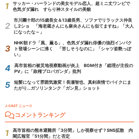
サッカー・ハーランドの美女モデル恋人、超ミニ丈ワンピで
色気ダダ漏れ すらり神スタイルの美貌
市川團十郎の15歳長女＆13歳長男、ソファでリラックス仲良
し2ショ 「海老蔵さんにも麻央さんにも似てますね」「大人
になったな～」
NHK朝ドラ「風、薫る」、色気ダダ漏れ俳優の強烈インパク
ト登場シーンに沸く 「苦しそうなのに」「シャツ姿艶っぽ
い」
高市首相の被災地視察動画が炎上 BGM付き「総理が主役の
PV」に「政権プロパガンダ」批判
短髪になって雰囲気激変！長瀬智也、真剣表情でバイクにま
たがり...ガソリンタンク「ガン見」ショット
J-CAST ニュース
コメントランキング
高市首相の熊本避難所「3分間」しか視察せず？SNS拡散 内
閣広報官「51分間」だと否定