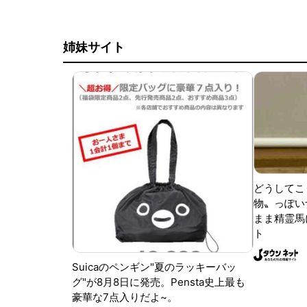
姉妹サイト
どうしてこ
物〟っぽい
まま精霊馬
ト
Suicaのペンギン"夏のラッキーバッ
グ"が8月8日に発売。Pensta史上最も
豪華な7点入りだよ~。