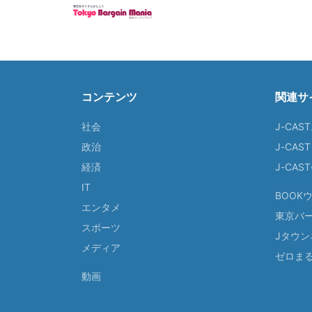
コンテンツ
関連サ
社会
J-CAS
政治
J-CAS
経済
J-CA
IT
BOOK
エンタメ
東京バ
スポーツ
Jタウン
メディア
ゼロま
動画