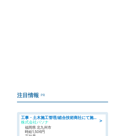
注目情報
PR
工事・土木施工管理/総合技術商社にて施工管理のお仕事/即日勤務可/車通勤可/工事・土木施工管理/生産・品質管理
＞
株式会社パソナ
福岡県 北九州市
時給1,506円
正社員