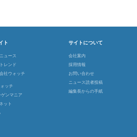
イト
サイトについて
Tニュース
会社案内
Tトレンド
採用情報
ST会社ウォッチ
お問い合わせ
ニュース読者投稿
ウォッチ
編集長からの手紙
ーゲンマニア
ネット
る