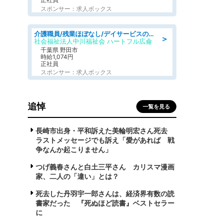
スポンサー：求人ボックス
介護職員/残業ほぼなし/デイサービスの介護職
＞
社会福祉法人中川福祉会 ハートフル広侖
千葉県 野田市
時給1,074円
正社員
スポンサー：求人ボックス
追悼
一覧を見る
長崎市出身・平和訴えた美輪明宏さん死去
ラストメッセージでも訴え「愛があれば 戦
争なんか起こりません」
つげ義春さんと白土三平さん カリスマ漫画
家、二人の「違い」とは？
死去した丹羽宇一郎さんは、経済界有数の読
書家だった 『死ぬほど読書』ベストセラー
に