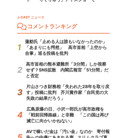
J-CAST ニュース
コメントランキング
蓮舫氏「止める人は誰もいなかったのか」
「あまりにも愕然」 高市首相「上空から
合掌」巡る投稿を批判
高市首相の熊本避難所「3分間」しか視察
せず？SNS拡散 内閣広報官「51分間」だ
と否定
片山さつき財務相「失われた28年を取り戻
す」投稿に批判 芥川賞作家「自民党の大
失政の結果だろう」
広島原爆の日、小沢一郎氏が高市政権を
「戦前回帰路線」と非難 「この国は再び
滅亡に向かいかねない」
AVで稼いだ金は「汚い金」なのか 寄付報
告への中傷にあきれる声...スリムクラブ真