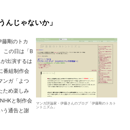
うんじゃないか」
伊藤剛のトカ
）。この日は「B
んが出演するは
日に番組制作会
マンガ「よつ
たため楽しみ
NHKと制作会
マンガ評論家・伊藤さんのブログ「伊藤剛のトカト
ントニズム」
いう通告と謝