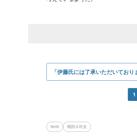
「伊藤氏には了承いただいており
1
NHK
岡田斗司夫