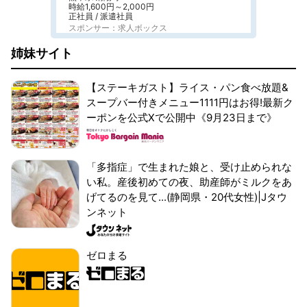
時給1,600円～2,000円
正社員 / 派遣社員
スポンサー：求人ボックス
姉妹サイト
【ステーキガスト】ライス・パン食べ放題&
スープバー付きメニュー1111円はお得!最新ク
ーポンを公式Xで公開中《9月23日まで》
「多指症」で生まれた娘と、受け止められな
い私。産後初めての夜、助産師がミルクをあ
げてるのを見て...(静岡県・20代女性)|Jタウ
ンネット
ゼロまる