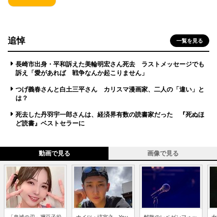
追悼
一覧を見る
長崎市出身・平和訴えた美輪明宏さん死去 ラストメッセージでも
訴え「愛があれば 戦争なんか起こりません」
つげ義春さんと白土三平さん カリスマ漫画家、二人の「違い」と
は？
死去した丹羽宇一郎さんは、経済界有数の読書家だった 『死ぬほ
ど読書』ベストセラーに
動画で見る
画像で見る