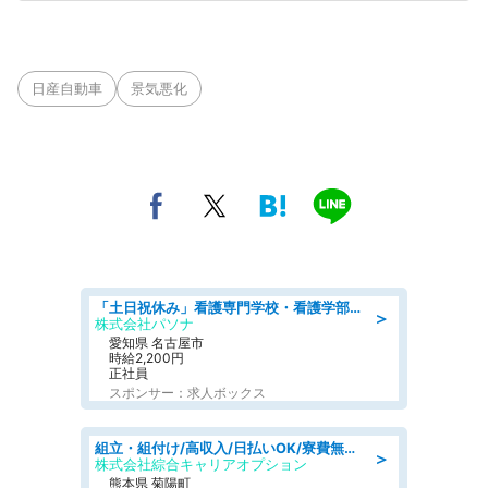
日産自動車
景気悪化
「土日祝休み」看護専門学校・看護学部での教員業務/高時給/要資格:保健師、正看護師
＞
株式会社パソナ
愛知県 名古屋市
時給2,200円
正社員
スポンサー：求人ボックス
組立・組付け/高収入/日払いOK/寮費無料/交替制/20・30・40代活躍中
＞
株式会社綜合キャリアオプション
熊本県 菊陽町