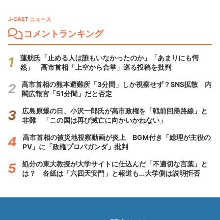
J-CAST ニュース
コメントランキング
蓮舫氏「止める人は誰もいなかったのか」「あまりにも愕
然」 高市首相「上空から合掌」巡る投稿を批判
高市首相の熊本避難所「3分間」しか視察せず？SNS拡散 内
閣広報官「51分間」だと否定
広島原爆の日、小沢一郎氏が高市政権を「戦前回帰路線」と
非難 「この国は再び滅亡に向かいかねない」
高市首相の被災地視察動画が炎上 BGM付き「総理が主役の
PV」に「政権プロパガンダ」批判
処分の東大教授が大学サイトに仕込んだ「不適切な言葉」と
は？ 各紙は「六四天安門」と報道も...大学側は説明拒否