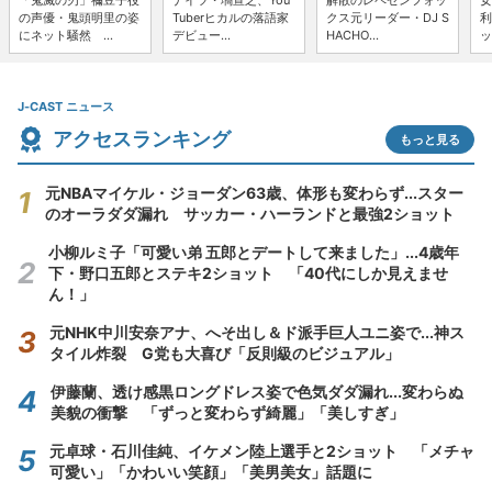
「鬼滅の刃」禰豆子役
ナイツ・塙宣之、You
解散のレペゼンフォッ
女
の声優・鬼頭明里の姿
Tuberヒカルの落語家
クス元リーダー・DJ S
利
にネット騒然 ...
デビュー...
HACHO...
ッ
J-CAST ニュース
アクセスランキング
もっと見る
元NBAマイケル・ジョーダン63歳、体形も変わらず...スター
のオーラダダ漏れ サッカー・ハーランドと最強2ショット
小柳ルミ子「可愛い弟 五郎とデートして来ました」...4歳年
下・野口五郎とステキ2ショット 「40代にしか見えませ
ん！」
元NHK中川安奈アナ、へそ出し＆ド派手巨人ユニ姿で...神ス
タイル炸裂 G党も大喜び「反則級のビジュアル」
伊藤蘭、透け感黒ロングドレス姿で色気ダダ漏れ...変わらぬ
美貌の衝撃 「ずっと変わらず綺麗」「美しすぎ」
元卓球・石川佳純、イケメン陸上選手と2ショット 「メチャ
可愛い」「かわいい笑顔」「美男美女」話題に