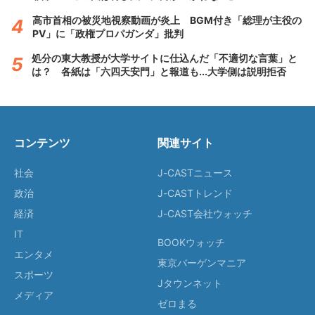
高市首相の被災地視察動画が炎上 BGM付き「総理が主役の
PV」に「政権プロパガンダ」批判
処分の東大教授が大学サイトに仕込んだ「不適切な言葉」と
は？ 各紙は「六四天安門」と報道も...大学側は説明拒否
コンテンツ
関連サイト
社会
J-CASTニュース
政治
J-CASTトレンド
経済
J-CAST会社ウォッチ
IT
BOOKウォッチ
エンタメ
東京バーゲンマニア
スポーツ
Jタウンネット
メディア
ゼロまる