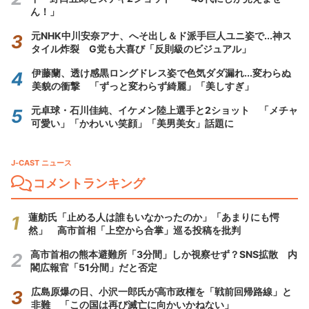
ん！」
元NHK中川安奈アナ、へそ出し＆ド派手巨人ユニ姿で...神ス
タイル炸裂 G党も大喜び「反則級のビジュアル」
伊藤蘭、透け感黒ロングドレス姿で色気ダダ漏れ...変わらぬ
美貌の衝撃 「ずっと変わらず綺麗」「美しすぎ」
元卓球・石川佳純、イケメン陸上選手と2ショット 「メチャ
可愛い」「かわいい笑顔」「美男美女」話題に
J-CAST ニュース
コメントランキング
蓮舫氏「止める人は誰もいなかったのか」「あまりにも愕
然」 高市首相「上空から合掌」巡る投稿を批判
高市首相の熊本避難所「3分間」しか視察せず？SNS拡散 内
閣広報官「51分間」だと否定
広島原爆の日、小沢一郎氏が高市政権を「戦前回帰路線」と
非難 「この国は再び滅亡に向かいかねない」