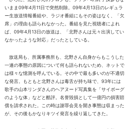
いまま09年4月11日で突然削除。09年4月13日のレギュラ
ー生放送情報番組や、ラジオ番組にもその姿はなく、「欠
席」の理由も語られなかった。番組を見た視聴者によれ
ば、09年4月13日の放送は、「北野さんは元々出演してい
なかったような対応」だったとしている。
放送局も、所属事務所も、北野さん自身からもこうした
一連の事態の原因について何も語られないため、ネットで
は様々な憶測を呼んでいる。その中で最も多いのが不適切
な発言。もともと北野さんは毒舌が持ち味で、93年には
歌手の山本リンダさんのヘアヌード写真集を「サイボーグ
のような体」などと酷評。名誉毀損として一億円の損害賠
償を請求された。この時は謝罪会見を開き事態は収まった
が、その後もかなりキツイ発言を繰り返してきた。