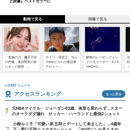
ど読書』ベストセラーに
動画で見る
画像で見る
「鬼滅の刃」禰豆子役
ナイツ・塙宣之、You
解散のレペゼンフォッ
女
の声優・鬼頭明里の姿
Tuberヒカルの落語家
クス元リーダー・DJ S
利
にネット騒然 ...
デビュー...
HACHO...
ッ
J-CAST ニュース
アクセスランキング
もっと見る
元NBAマイケル・ジョーダン63歳、体形も変わらず...スター
のオーラダダ漏れ サッカー・ハーランドと最強2ショット
小柳ルミ子「可愛い弟 五郎とデートして来ました」...4歳年
下・野口五郎とステキ2ショット 「40代にしか見えませ