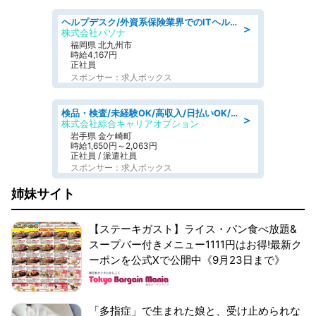
ヘルプデスク/外資系保険業界でのITヘルプデスク業務/駅近/即日勤務可/ヘルプデスク
＞
株式会社パソナ
福岡県 北九州市
時給4,167円
正社員
スポンサー：求人ボックス
検品・検査/未経験OK/高収入/日払いOK/交替制/20・30・40代活躍中
＞
株式会社綜合キャリアオプション
岩手県 金ケ崎町
時給1,650円～2,063円
正社員 / 派遣社員
スポンサー：求人ボックス
姉妹サイト
【ステーキガスト】ライス・パン食べ放題&
スープバー付きメニュー1111円はお得!最新ク
ーポンを公式Xで公開中《9月23日まで》
「多指症」で生まれた娘と、受け止められな