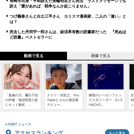
長崎市出身・平和訴えた美輪明宏さん死去 ラストメッセージでも
訴え「愛があれば 戦争なんか起こりません」
つげ義春さんと白土三平さん カリスマ漫画家、二人の「違い」と
は？
死去した丹羽宇一郎さんは、経済界有数の読書家だった 『死ぬほ
ど読書』ベストセラーに
動画で見る
画像で見る
「鬼滅の刃」禰豆子役
ナイツ・塙宣之、You
解散のレペゼンフォッ
女
の声優・鬼頭明里の姿
Tuberヒカルの落語家
クス元リーダー・DJ S
利
にネット騒然 ...
デビュー...
HACHO...
ッ
J-CAST ニュース
アクセスランキング
もっと見る