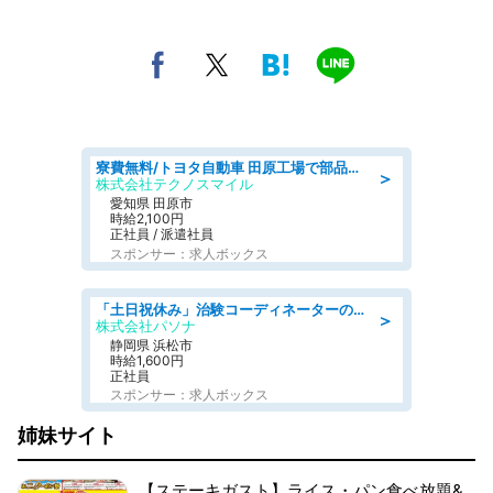
寮費無料/トヨタ自動車 田原工場で部品の組立製造/tutumi
＞
株式会社テクノスマイル
愛知県 田原市
時給2,100円
正社員 / 派遣社員
スポンサー：求人ボックス
「土日祝休み」治験コーディネーターのお仕事/未経験OK
＞
株式会社パソナ
静岡県 浜松市
時給1,600円
正社員
スポンサー：求人ボックス
姉妹サイト
【ステーキガスト】ライス・パン食べ放題&