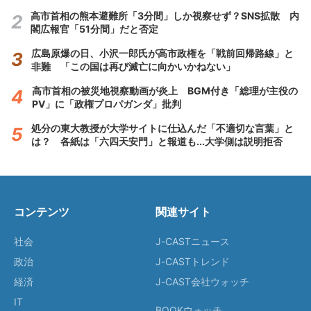
高市首相の熊本避難所「3分間」しか視察せず？SNS拡散 内
閣広報官「51分間」だと否定
広島原爆の日、小沢一郎氏が高市政権を「戦前回帰路線」と
非難 「この国は再び滅亡に向かいかねない」
高市首相の被災地視察動画が炎上 BGM付き「総理が主役の
PV」に「政権プロパガンダ」批判
処分の東大教授が大学サイトに仕込んだ「不適切な言葉」と
は？ 各紙は「六四天安門」と報道も...大学側は説明拒否
コンテンツ
関連サイト
社会
J-CASTニュース
政治
J-CASTトレンド
経済
J-CAST会社ウォッチ
IT
BOOKウォッチ