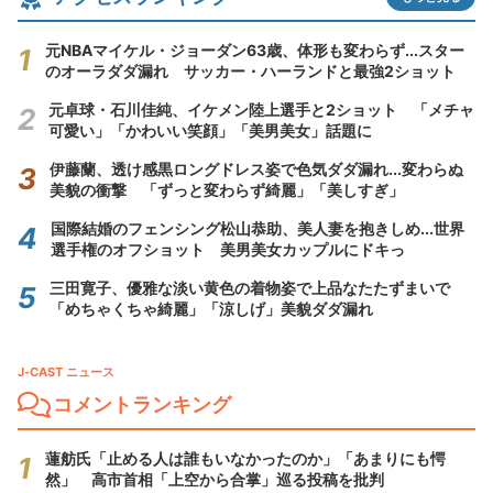
元NBAマイケル・ジョーダン63歳、体形も変わらず...スター
のオーラダダ漏れ サッカー・ハーランドと最強2ショット
元卓球・石川佳純、イケメン陸上選手と2ショット 「メチャ
可愛い」「かわいい笑顔」「美男美女」話題に
伊藤蘭、透け感黒ロングドレス姿で色気ダダ漏れ...変わらぬ
美貌の衝撃 「ずっと変わらず綺麗」「美しすぎ」
国際結婚のフェンシング松山恭助、美人妻を抱きしめ...世界
選手権のオフショット 美男美女カップルにドキっ
三田寛子、優雅な淡い黄色の着物姿で上品なたたずまいで
「めちゃくちゃ綺麗」「涼しげ」美貌ダダ漏れ
J-CAST ニュース
コメントランキング
蓮舫氏「止める人は誰もいなかったのか」「あまりにも愕
然」 高市首相「上空から合掌」巡る投稿を批判