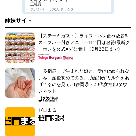
正社員
スポンサー：求人ボックス
姉妹サイト
【ステーキガスト】ライス・パン食べ放題&
スープバー付きメニュー1111円はお得!最新ク
ーポンを公式Xで公開中《9月23日まで》
「多指症」で生まれた娘と、受け止められな
い私。産後初めての夜、助産師がミルクをあ
げてるのを見て...(静岡県・20代女性)|Jタウ
ンネット
ゼロまる