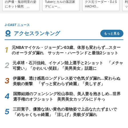
の声優・鬼頭明里の姿
Tuberヒカルの落語家
クス元リーダー・DJ S
利
にネット騒然 ...
デビュー...
HACHO...
ッ
J-CAST ニュース
アクセスランキング
もっと見る
元NBAマイケル・ジョーダン63歳、体形も変わらず...スター
のオーラダダ漏れ サッカー・ハーランドと最強2ショット
元卓球・石川佳純、イケメン陸上選手と2ショット 「メチャ
可愛い」「かわいい笑顔」「美男美女」話題に
伊藤蘭、透け感黒ロングドレス姿で色気ダダ漏れ...変わらぬ
美貌の衝撃 「ずっと変わらず綺麗」「美しすぎ」
国際結婚のフェンシング松山恭助、美人妻を抱きしめ...世界
選手権のオフショット 美男美女カップルにドキっ
三田寛子、優雅な淡い黄色の着物姿で上品なたたずまいで
「めちゃくちゃ綺麗」「涼しげ」美貌ダダ漏れ