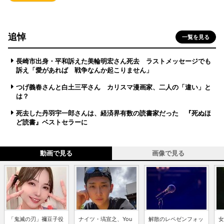
追悼
一覧を見る
長崎市出身・平和訴えた美輪明宏さん死去 ラストメッセージでも
訴え「愛があれば 戦争なんか起こりません」
つげ義春さんと白土三平さん カリスマ漫画家、二人の「違い」と
は？
死去した丹羽宇一郎さんは、経済界有数の読書家だった 『死ぬほ
ど読書』ベストセラーに
動画で見る
画像で見る
「鬼滅の刃」禰豆子役
ナイツ・塙宣之、You
解散のレペゼンフォッ
女