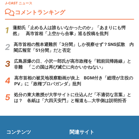
J-CAST ニュース
コメントランキング
蓮舫氏「止める人は誰もいなかったのか」「あまりにも愕
然」 高市首相「上空から合掌」巡る投稿を批判
高市首相の熊本避難所「3分間」しか視察せず？SNS拡散 内
閣広報官「51分間」だと否定
広島原爆の日、小沢一郎氏が高市政権を「戦前回帰路線」と
非難 「この国は再び滅亡に向かいかねない」
高市首相の被災地視察動画が炎上 BGM付き「総理が主役の
PV」に「政権プロパガンダ」批判
処分の東大教授が大学サイトに仕込んだ「不適切な言葉」と
は？ 各紙は「六四天安門」と報道も...大学側は説明拒否
コンテンツ
関連サイト