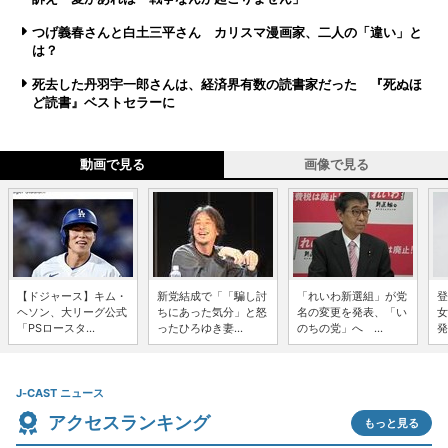
つげ義春さんと白土三平さん カリスマ漫画家、二人の「違い」と
は？
死去した丹羽宇一郎さんは、経済界有数の読書家だった 『死ぬほ
ど読書』ベストセラーに
動画で見る
画像で見る
【ドジャース】キム・
新党結成で「「騙し討
「れいわ新選組」が党
登
ヘソン、大リーグ公式
ちにあった気分」と怒
名の変更を発表、「い
女
「PSロースタ...
ったひろゆき妻...
のちの党」へ ...
発
J-CAST ニュース
アクセスランキング
もっと見る