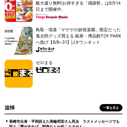
飯大盛り無料!お得すぎる「感謝祭」は8月14
日まで開催中。
鳥取・境港「ゲゲゲの妖怪楽園」限定だった
鬼太郎グッズ買える 銀座・博品館TOY PARK
へ急げ【8/8~31】|Jタウンネット
ゼロまる
追悼
一覧を見る
長崎市出身・平和訴えた美輪明宏さん死去 ラストメッセージでも
訴え「愛があれば 戦争なんか起こりません」