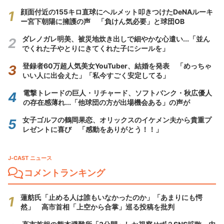
顔面付近の155キロ直球にヘルメット叩きつけたDeNAルーキ
ー宮下朝陽に擁護の声 「負けん気必要」と球団OB
ダレノガレ明美、被災地炊き出しで細やかな心遣い...「並ん
でくれた子やとりにきてくれた子にシールを」
登録者60万超人気美女YouTuber、結婚を発表 「めっちゃ
いい人に出会えた」「私今すごく安定してる」
電撃トレードの巨人・リチャード、ソフトバンク・秋広優人
の存在感薄れ...「他球団の方が出場機会ある」の声が
女子ゴルフの鶴岡果恋、オリックスのイケメン夫から貴重プ
レゼントに喜び 「感動をありがとう！！」
J-CAST ニュース
コメントランキング
蓮舫氏「止める人は誰もいなかったのか」「あまりにも愕
然」 高市首相「上空から合掌」巡る投稿を批判