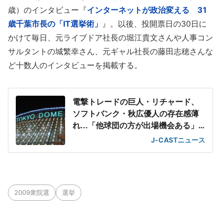
歳）のインタビュー『
インターネットが政治変える 31
歳千葉市長の「IT選挙術」
』。以後、投開票日の30日に
かけて毎日、元ライブドア社長の堀江貴文さんや人事コン
サルタントの城繁幸さん、元ギャル社長の藤田志穂さんな
ど十数人のインタビューを掲載する。
電撃トレードの巨人・リチャード、
ソフトバンク・秋広優人の存在感薄
れ...「他球団の方が出場機会ある」
の声が
J-CASTニュース
2009衆院選
選挙