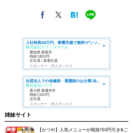
入社特典58万円、寮費完備で無料!デンソーで働こう!自動車工場で小型部品の検査業務 denso aichi
＞
株式会社テクノスマイル
愛知県 西尾市
時給1,800円
正社員 / 派遣社員
スポンサー：求人ボックス
社団法人での保健師・看護師のお仕事/未経験OK/要資格:普通免許、保健師、正看護師
＞
株式会社パソナ
香川県 善通寺市
時給1,500円
正社員
スポンサー：求人ボックス
姉妹サイト
【かつや】人気メニューが税抜150円引き&ご