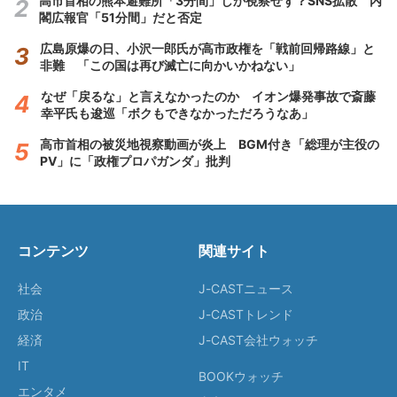
高市首相の熊本避難所「3分間」しか視察せず？SNS拡散 内
閣広報官「51分間」だと否定
広島原爆の日、小沢一郎氏が高市政権を「戦前回帰路線」と
非難 「この国は再び滅亡に向かいかねない」
なぜ「戻るな」と言えなかったのか イオン爆発事故で斎藤
幸平氏も逡巡「ボクもできなかっただろうなあ」
高市首相の被災地視察動画が炎上 BGM付き「総理が主役の
PV」に「政権プロパガンダ」批判
コンテンツ
関連サイト
社会
J-CASTニュース
政治
J-CASTトレンド
経済
J-CAST会社ウォッチ
IT
BOOKウォッチ
エンタメ