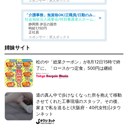
スポンサー：求人ボックス
「介護事務」無資格OK/正職員/日勤のみ/特別養護老人ホーム
＞
社会福祉法人函要会/特別養護老人ホーム 韮山・ぶなの森
静岡県 伊豆の国市
時給1,150円
正社員
スポンサー：求人ボックス
姉妹サイト
松のや「総菜クーポン」が8月12日15時で終
了に。「ロースかつ定食」500円は継続
道の真ん中で歩けなくなった所を抱えて移動
させてくれた工事現場のスタッフ。その後、
家まで私を送ると(大阪府・40代女性)|Jタウ
ンネット