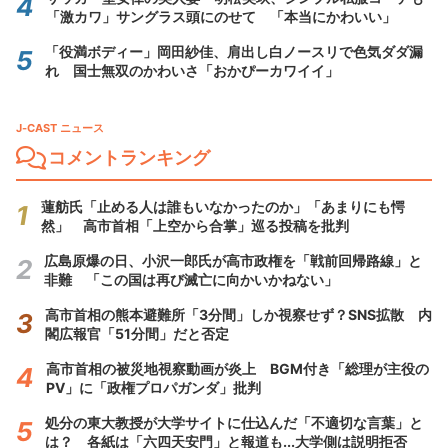
「激カワ」サングラス頭にのせて 「本当にかわいい」
「役満ボディー」岡田紗佳、肩出し白ノースリで色気ダダ漏
れ 国士無双のかわいさ「おかぴーカワイイ」
J-CAST ニュース
コメントランキング
蓮舫氏「止める人は誰もいなかったのか」「あまりにも愕
然」 高市首相「上空から合掌」巡る投稿を批判
広島原爆の日、小沢一郎氏が高市政権を「戦前回帰路線」と
非難 「この国は再び滅亡に向かいかねない」
高市首相の熊本避難所「3分間」しか視察せず？SNS拡散 内
閣広報官「51分間」だと否定
高市首相の被災地視察動画が炎上 BGM付き「総理が主役の
PV」に「政権プロパガンダ」批判
処分の東大教授が大学サイトに仕込んだ「不適切な言葉」と
は？ 各紙は「六四天安門」と報道も...大学側は説明拒否