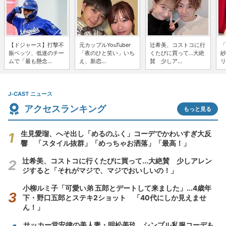
【ドジャース】打撃不
元カップルYouTuber
辻希美、コストコに行
「
振ベッツ、低迷のチー
「夜のひと笑い」いち
くたびに買って...大絶
紗
ムで「最も懸念...
え、新恋...
賛 少しア...
リ
J-CAST ニュース
アクセスランキング
もっと見る
生見愛瑠、へそ出し「めるのふく」コーデでかわいすぎ大反
響 「スタイル抜群」「めっちゃお洒落」「最高！」
辻希美、コストコに行くたびに買って...大絶賛 少しアレン
ジすると「それがマジで、マジでおいしいの！」
小柳ルミ子「可愛い弟 五郎とデートして来ました」...4歳年
下・野口五郎とステキ2ショット 「40代にしか見えませ
ん！」
サッカー堂安律の美人妻・明松美玖、シンプル私服コーデも