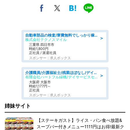
自動車部品の検査/寮費無料でしっかり稼げる denso aichi
＞
株式会社テクノスマイル
三重県 四日市市
時給1,800円
正社員 / 派遣社員
スポンサー：求人ボックス
介護職員/介護福祉士/残業ほぼなし/デイサービスの介護職/日勤のみ
＞
有限会社ハートフル緑橋/デイサービスセンター ハートフル東成
大阪府 大阪市
時給1,177円～
正社員
スポンサー：求人ボックス
姉妹サイト
【ステーキガスト】ライス・パン食べ放題&
スープバー付きメニュー1111円はお得!最新ク