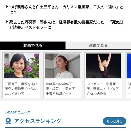
つげ義春さんと白土三平さん カリスマ漫画家、二人の「違い」と
は？
死去した丹羽宇一郎さんは、経済界有数の読書家だった 『死ぬほ
ど読書』ベストセラーに
動画で見る
画像で見る
三田寛子、優雅な淡い
加藤茶の45歳年下
フィギュア・中井亜
制
黄色の着物姿で上品な
妻・綾菜、「美文字」
美、華麗にトリプルア
う
たたずまいで ...
手書き勉強ノート...
クセル決める 「...
一
J-CAST ニュース
アクセスランキング
もっと見る