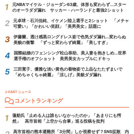
元NBAマイケル・ジョーダン63歳、体形も変わらず...スター
のオーラダダ漏れ サッカー・ハーランドと最強2ショット
元卓球・石川佳純、イケメン陸上選手と2ショット 「メチャ
可愛い」「かわいい笑顔」「美男美女」話題に
伊藤蘭、透け感黒ロングドレス姿で色気ダダ漏れ...変わらぬ
美貌の衝撃 「ずっと変わらず綺麗」「美しすぎ」
国際結婚のフェンシング松山恭助、美人妻を抱きしめ...世界
選手権のオフショット 美男美女カップルにドキっ
三田寛子、優雅な淡い黄色の着物姿で上品なたたずまいで
「めちゃくちゃ綺麗」「涼しげ」美貌ダダ漏れ
J-CAST ニュース
コメントランキング
蓮舫氏「止める人は誰もいなかったのか」「あまりにも愕
然」 高市首相「上空から合掌」巡る投稿を批判
高市首相の熊本避難所「3分間」しか視察せず？SNS拡散 内