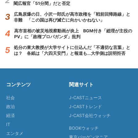
閣広報官「51分間」だと否定
広島原爆の日、小沢一郎氏が高市政権を「戦前回帰路線」と
非難 「この国は再び滅亡に向かいかねない」
高市首相の被災地視察動画が炎上 BGM付き「総理が主役の
PV」に「政権プロパガンダ」批判
処分の東大教授が大学サイトに仕込んだ「不適切な言葉」と
は？ 各紙は「六四天安門」と報道も...大学側は説明拒否
コンテンツ
関連サイト
社会
J-CASTニュース
政治
J-CASTトレンド
経済
J-CAST会社ウォッチ
IT
BOOKウォッチ
エンタメ
東京バーゲンマニア