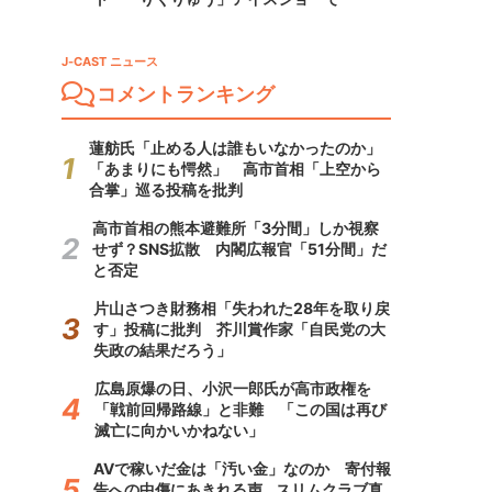
J-CAST ニュース
コメントランキング
蓮舫氏「止める人は誰もいなかったのか」
「あまりにも愕然」 高市首相「上空から
合掌」巡る投稿を批判
高市首相の熊本避難所「3分間」しか視察
せず？SNS拡散 内閣広報官「51分間」だ
と否定
片山さつき財務相「失われた28年を取り戻
す」投稿に批判 芥川賞作家「自民党の大
失政の結果だろう」
広島原爆の日、小沢一郎氏が高市政権を
「戦前回帰路線」と非難 「この国は再び
滅亡に向かいかねない」
AVで稼いだ金は「汚い金」なのか 寄付報
告への中傷にあきれる声...スリムクラブ真