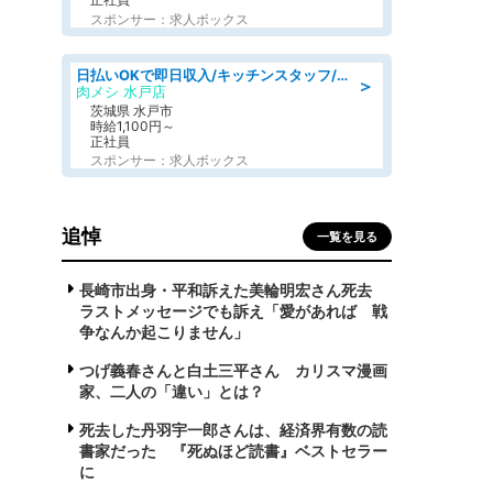
スポンサー：求人ボックス
日払いOKで即日収入/キッチンスタッフ/デリバリー業務など、自己成長可能な幅広い仕事に挑戦!髪型自由&ピアス・ネイルOK/茨城県/水戸市
＞
肉メシ 水戸店
茨城県 水戸市
時給1,100円～
正社員
スポンサー：求人ボックス
追悼
一覧を見る
長崎市出身・平和訴えた美輪明宏さん死去
ラストメッセージでも訴え「愛があれば 戦
争なんか起こりません」
つげ義春さんと白土三平さん カリスマ漫画
家、二人の「違い」とは？
死去した丹羽宇一郎さんは、経済界有数の読
書家だった 『死ぬほど読書』ベストセラー
に