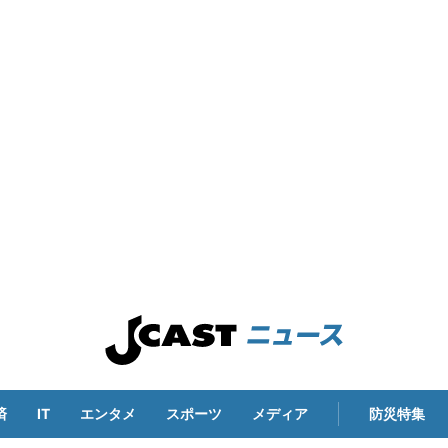
済
IT
エンタメ
スポーツ
メディア
防災特集