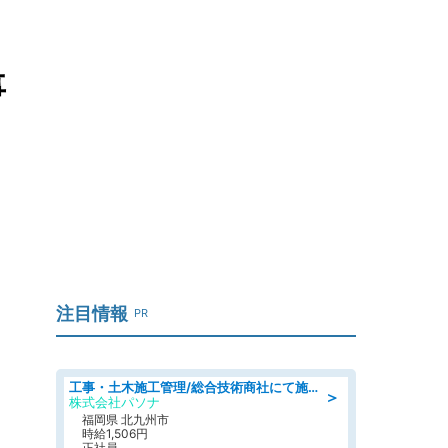
事
注目情報
PR
工事・土木施工管理/総合技術商社にて施工管理のお仕事/即日勤務可/車通勤可/工事・土木施工管理/生産・品質管理
＞
株式会社パソナ
福岡県 北九州市
時給1,506円
正社員