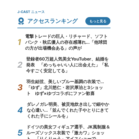
J-CAST ニュース
アクセスランキング
もっと見る
電撃トレードの巨人・リチャード、ソフト
バンク・秋広優人の存在感薄れ...「他球団
の方が出場機会ある」の声が
登録者60万超人気美女YouTuber、結婚を
発表 「めっちゃいい人に出会えた」「私
今すごく安定してる」
羽生結弦、美しいブルー基調の衣装で...
「ゆず」北川悠仁・岩沢厚治と3ショッ
ト ゆず×ゆづコラボにファン歓喜
ダレノガレ明美、被災地炊き出しで細やか
な心遣い...「並んでくれた子やとりにきて
くれた子にシールを」
ドイツの美女フィギュア選手、JK風制服＆
ルーズソックス衣装で「激カワ」ショッ
ト 「りくりゅう」アイスショーで