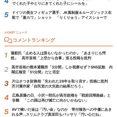
でくれた子やとりにきてくれた子にシールを」
ドイツの美女フィギュア選手、JK風制服＆ルーズソックス衣
装で「激カワ」ショット 「りくりゅう」アイスショーで
J-CAST ニュース
コメントランキング
蓮舫氏「止める人は誰もいなかったのか」「あまりにも愕
然」 高市首相「上空から合掌」巡る投稿を批判
高市首相の熊本避難所「3分間」しか視察せず？SNS拡散 内
閣広報官「51分間」だと否定
片山さつき財務相「失われた28年を取り戻す」投稿に批判
芥川賞作家「自民党の大失政の結果だろう」
広島原爆の日、小沢一郎氏が高市政権を「戦前回帰路線」と
非難 「この国は再び滅亡に向かいかねない」
AVで稼いだ金は「汚い金」なのか 寄付報告への中傷にあき
れる声...スリムクラブ真栄田もバッサリ「汚い心だね」