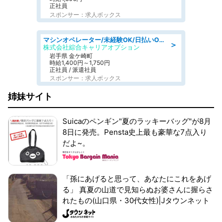
正社員
スポンサー：求人ボックス
マシンオペレーター/未経験OK/日払いOK/寮完備/交替制/20・30・40代活躍中
＞
株式会社綜合キャリアオプション
岩手県 金ケ崎町
時給1,400円～1,750円
正社員 / 派遣社員
スポンサー：求人ボックス
姉妹サイト
Suicaのペンギン"夏のラッキーバッグ"が8月
8日に発売。Pensta史上最も豪華な7点入り
だよ~。
「孫にあげると思って、あなたにこれをあげ
る」 真夏の山道で見知らぬお婆さんに握らさ
れたもの(山口県・30代女性)|Jタウンネット