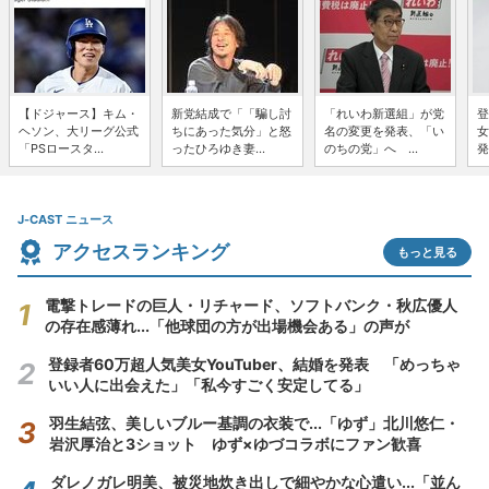
【ドジャース】キム・
新党結成で「「騙し討
「れいわ新選組」が党
登
ヘソン、大リーグ公式
ちにあった気分」と怒
名の変更を発表、「い
女
「PSロースタ...
ったひろゆき妻...
のちの党」へ ...
発
J-CAST ニュース
アクセスランキング
もっと見る
電撃トレードの巨人・リチャード、ソフトバンク・秋広優人
の存在感薄れ...「他球団の方が出場機会ある」の声が
登録者60万超人気美女YouTuber、結婚を発表 「めっちゃ
いい人に出会えた」「私今すごく安定してる」
羽生結弦、美しいブルー基調の衣装で...「ゆず」北川悠仁・
岩沢厚治と3ショット ゆず×ゆづコラボにファン歓喜
ダレノガレ明美、被災地炊き出しで細やかな心遣い...「並ん