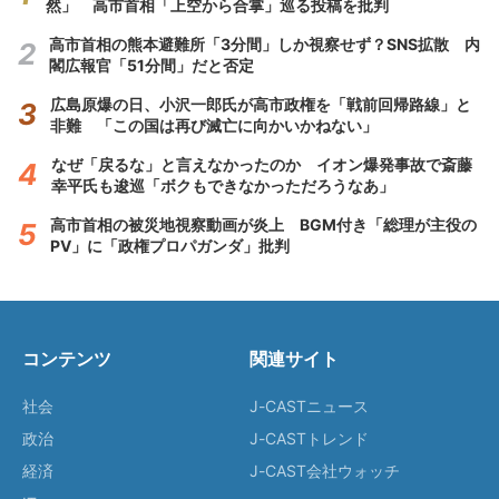
然」 高市首相「上空から合掌」巡る投稿を批判
高市首相の熊本避難所「3分間」しか視察せず？SNS拡散 内
閣広報官「51分間」だと否定
広島原爆の日、小沢一郎氏が高市政権を「戦前回帰路線」と
非難 「この国は再び滅亡に向かいかねない」
なぜ「戻るな」と言えなかったのか イオン爆発事故で斎藤
幸平氏も逡巡「ボクもできなかっただろうなあ」
高市首相の被災地視察動画が炎上 BGM付き「総理が主役の
PV」に「政権プロパガンダ」批判
コンテンツ
関連サイト
社会
J-CASTニュース
政治
J-CASTトレンド
経済
J-CAST会社ウォッチ