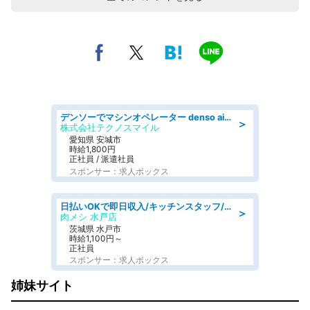
デンソーでマシンオペレーター denso aichi
＞
株式会社テクノスマイル
愛知県 安城市
時給1,800円
正社員 / 派遣社員
スポンサー：求人ボックス
日払いOKで即日収入/キッチンスタッフ/「原付免許必須」デリバリー業務など、自己成長可能な幅広い仕事に挑戦!髪型自由&ピアス・ネイルOK/茨城県/水戸市
＞
肉メシ 水戸店
茨城県 水戸市
時給1,100円～
正社員
スポンサー：求人ボックス
姉妹サイト