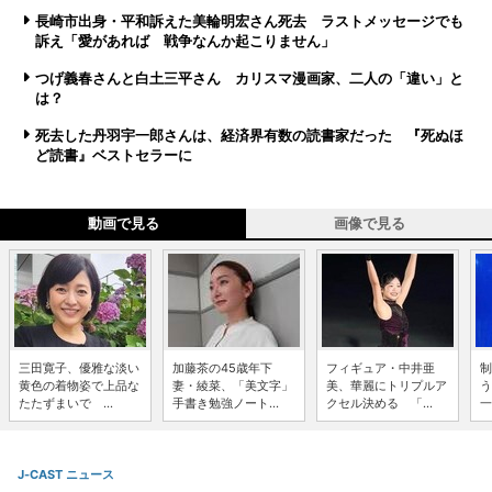
長崎市出身・平和訴えた美輪明宏さん死去 ラストメッセージでも
訴え「愛があれば 戦争なんか起こりません」
つげ義春さんと白土三平さん カリスマ漫画家、二人の「違い」と
は？
死去した丹羽宇一郎さんは、経済界有数の読書家だった 『死ぬほ
ど読書』ベストセラーに
動画で見る
画像で見る
三田寛子、優雅な淡い
加藤茶の45歳年下
フィギュア・中井亜
制
黄色の着物姿で上品な
妻・綾菜、「美文字」
美、華麗にトリプルア
う
たたずまいで ...
手書き勉強ノート...
クセル決める 「...
一
J-CAST ニュース