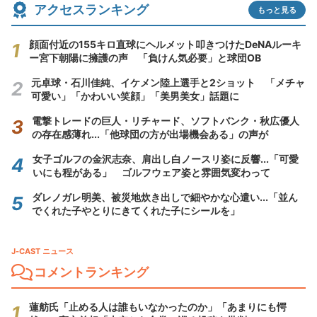
アクセスランキング
もっと見る
顔面付近の155キロ直球にヘルメット叩きつけたDeNAルーキ
ー宮下朝陽に擁護の声 「負けん気必要」と球団OB
元卓球・石川佳純、イケメン陸上選手と2ショット 「メチャ
可愛い」「かわいい笑顔」「美男美女」話題に
電撃トレードの巨人・リチャード、ソフトバンク・秋広優人
の存在感薄れ...「他球団の方が出場機会ある」の声が
女子ゴルフの金沢志奈、肩出し白ノースリ姿に反響...「可愛
いにも程がある」 ゴルフウェア姿と雰囲気変わって
ダレノガレ明美、被災地炊き出しで細やかな心遣い...「並ん
でくれた子やとりにきてくれた子にシールを」
J-CAST ニュース
コメントランキング
蓮舫氏「止める人は誰もいなかったのか」「あまりにも愕